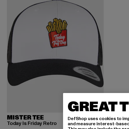
GREAT T
MISTER TEE
DefShop uses cookies to imp
Today Is Friday Retro
and measure interest-based c
This may also include the pr