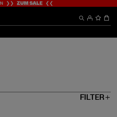
ION ❯❯
ZUM SALE
❮❮
FILTER