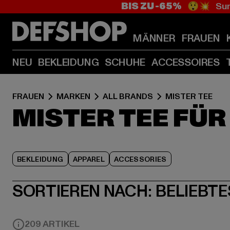
BIS ZU -65%
😲💥 Sum
MÄNNER
FRAUEN
NEU
BEKLEIDUNG
SCHUHE
ACCESSOIRES
FRAUEN
MARKEN
ALL BRANDS
MISTER TEE
MISTER TEE FÜ
BEKLEIDUNG
APPAREL
ACCESSORIES
SORTIEREN NACH:
BELIEBTE
209 ARTIKEL