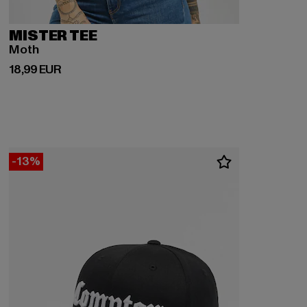
MISTER TEE
Moth
Derzeitiger Preis: 18,99 EUR
18,99 EUR
-13%