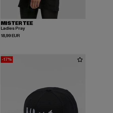
MISTER TEE
Ladies Pray
Derzeitiger Preis: 18,99 EUR
18,99 EUR
-17%