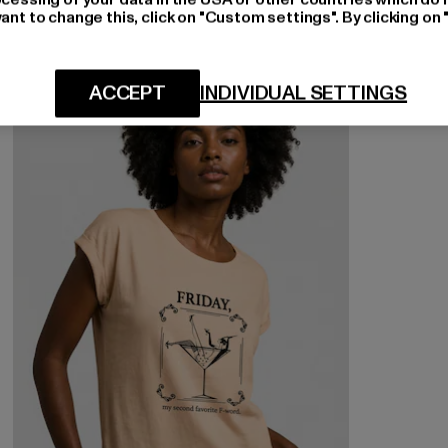
ant to change this, click on "Custom settings". By clicking on 
ACCEPT
INDIVIDUAL SETTINGS
-57%