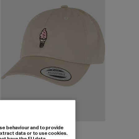
MISTER TEE
se behaviour and to provide
Ice Cream
xtract data or to use cookies.
not have the EU data