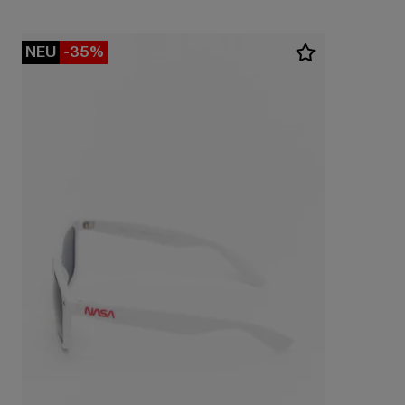
NEU
-35%