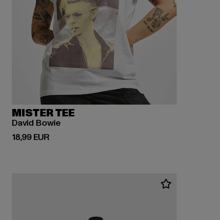
MISTER TEE
David Bowie
Derzeitiger Preis: 18,99 EUR
18,99 EUR