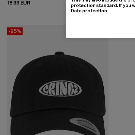
Derzeitiger Preis: 18,99 EUR
18,99 EUR
protection standard. If you w
Data protection
-25%