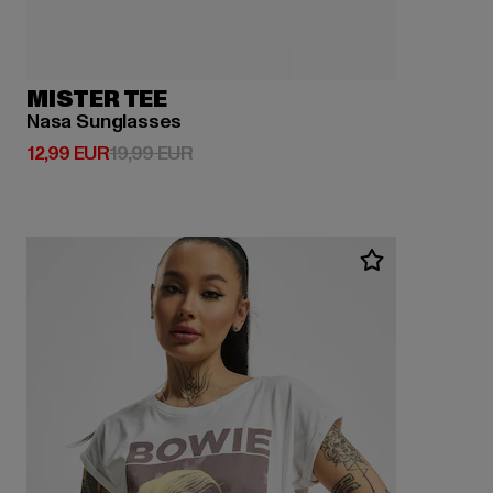
MISTER TEE
Nasa Sunglasses
Derzeitiger Preis: 12,99 EUR
Aktionspreis: 19,99 EUR
12,99 EUR
19,99 EUR