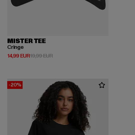
MISTER TEE
Cringe
Derzeitiger Preis: 14,99 EUR
Aktionspreis: 19,99 EUR
14,99 EUR
19,99 EUR
-20%