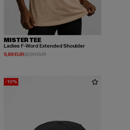
MISTER TEE
Ladies F-Word Extended Shoulder
Derzeitiger Preis: 9,89 EUR
Aktionspreis: 22,99 EUR
9,89 EUR
22,99 EUR
-10%