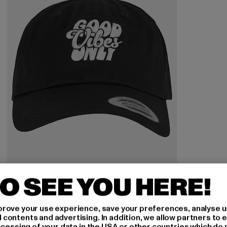
O SEE YOU HERE!
MISTER TEE
Good Vibes Only
rove your use experience, save your preferences, analyse u
Derzeitiger Preis: 18,99 EUR
18,99 EUR
ontents and advertising. In addition, we allow partners to e
ocessing of your data in the USA or other countries which do 