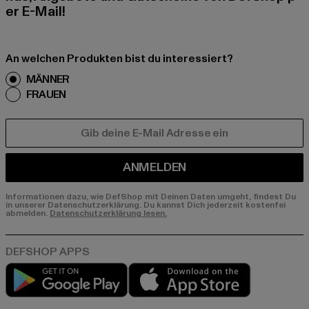
er E-Mail!
An welchen Produkten bist du interessiert?
MÄNNER
FRAUEN
E-MAIL
ANMELDEN
Informationen dazu, wie DefShop mit Deinen Daten umgeht, findest Du
in unserer Datenschutzerklärung. Du kannst Dich jederzeit kostenfei
abmelden.
Datenschutzerklärung lesen.
Play market
App store