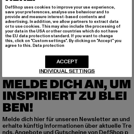
DefShop uses cookies to improve your use experience,
save your preferences, analyse use behaviour and to
provide and measure interest-based contents and
advertising. In addition, we allow partners to extract data
or to use cookies. This may also include the processing of
SIXTH JUNE
SIXTH JUNE
your data in the USA or other countries which do not have
Chinese Zodiac Signs
Skai
the EU data protection standard. If you want to change
this, click on "Custom settings". By clicking on "Accept" you
Derzeitiger Preis: 25,85 EUR
Aktionspreis: 54,99 EUR
Derzeitiger Preis: 30,10 EUR
Aktionspreis: 
25,85 EUR
54,99 EUR
30,10 EUR
69,99 EUR
agree to this.
Data protection
ACCEPT
INDIVIDUAL SETTINGS
MELDE DICH AN, UM
INSPIRIERT ZU BLEI
BEN!
Melde dich hier für unseren Newsletter an und
erhalte künftig Informationen über aktuelle Tre
nds, Angebote und Gutscheine von DefShop p