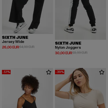
SIXTH JUNE
Jersey Wide
SIXTH JUNE
Derzeitiger Preis: 26,00 EUR
Aktionspreis: 64,99 EUR
26,00 EUR
64,99 EUR
Nylon Joggers
Derzeitiger Preis: 30,00 EUR
Aktionspreis:
30,00 EUR
59,99 EUR
-51%
-39%