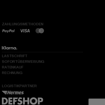
ZAHLUNGSMETHODEN
LASTSCHRIFT
SOFORTÜBERWEISUNG
RATENKAUF
RECHNUNG
LOGISTIKPARTNER