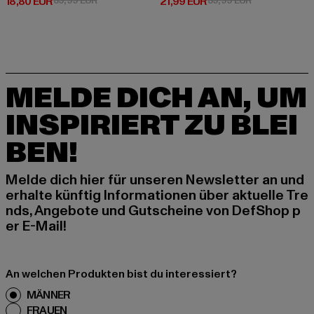
Derzeitiger Preis: 18,80 EUR
Derzeitiger Preis: 21,99 EUR
18,80 EUR
39,99 EUR
21,99 EUR
39,99 EUR
MELDE DICH AN, UM
INSPIRIERT ZU BLEI
BEN!
Melde dich hier für unseren Newsletter an und
erhalte künftig Informationen über aktuelle Tre
nds, Angebote und Gutscheine von DefShop p
er E-Mail!
An welchen Produkten bist du interessiert?
MÄNNER
FRAUEN