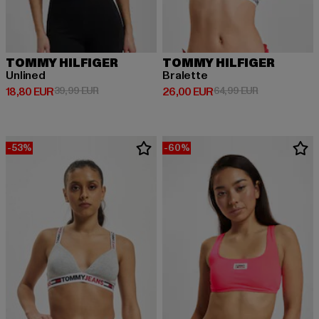
TOMMY HILFIGER
TOMMY HILFIGER
Unlined
Bralette
Derzeitiger Preis: 18,80 EUR
Aktionspreis: 39,99 EUR
Derzeitiger Preis: 26,00 EUR
Aktionspreis:
18,80 EUR
39,99 EUR
26,00 EUR
64,99 EUR
-53%
-60%