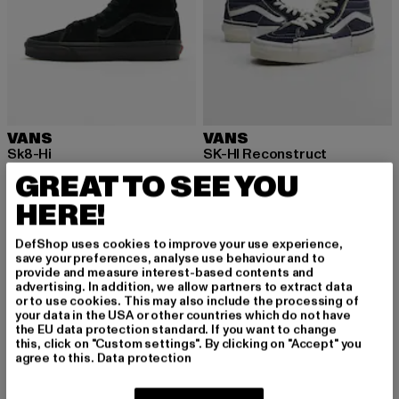
VANS
VANS
Sk8-Hi
SK-HI Reconstruct
Derzeitiger Preis: 46,00 EUR
Aktionspreis: 99,99 EUR
Derzeitiger Preis: 52,50 EUR
Aktionspreis:
46,00 EUR
99,99 EUR
52,50 EUR
124,99 EUR
GREAT TO SEE YOU
HERE!
DefShop uses cookies to improve your use experience,
save your preferences, analyse use behaviour and to
provide and measure interest-based contents and
MELDE DICH AN, UM
advertising. In addition, we allow partners to extract data
or to use cookies. This may also include the processing of
your data in the USA or other countries which do not have
INSPIRIERT ZU BLEI
the EU data protection standard. If you want to change
this, click on "Custom settings". By clicking on "Accept" you
BEN!
agree to this.
Data protection