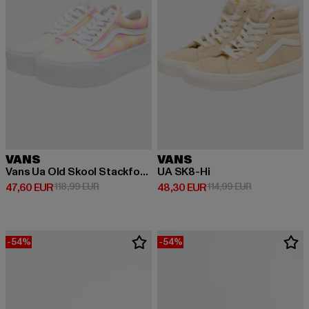
VANS
VANS
Vans Ua Old Skool Stackform Schuhe
UA SK8-Hi
Derzeitiger Preis: 47,60 EUR
Aktionspreis: 118,99 EUR
Derzeitiger Preis: 48,30 EUR
Aktionspreis:
47,60 EUR
118,99 EUR
48,30 EUR
114,99 EUR
-54%
-54%