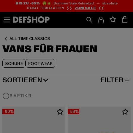
BIS ZU -65%
😲💥 Summer Sale Reloaded — absolute
Zum
Zum
Zum
RABATTESKALATION ❯❯
ZUM SALE
❮❮
Inhalt
Fußzeile
Produktraster
springen
springen
springen
ALL TIME CLASSICS
VANS FÜR FRAUEN
SCHUHE
FOOTWEAR
SORTIEREN
FILTER
BELIEBTESTE
6 ARTIKEL
-60%
-58%