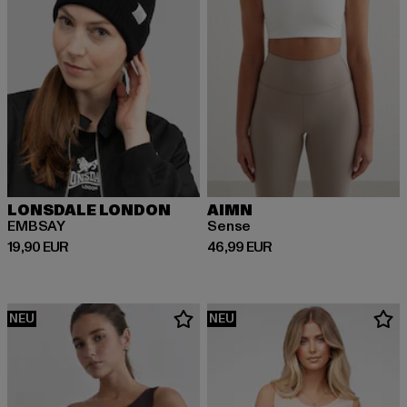
LONSDALE LONDON
AIMN
EMBSAY
Sense
Derzeitiger Preis: 19,90 EUR
Derzeitiger Preis: 46,99 EUR
19,90 EUR
46,99 EUR
NEU
NEU