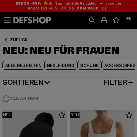
BIS ZU -65%
😲💥 Summer Sale Reloaded — absolute
Zum
Zum
Zum
RABATTESKALATION ❯❯
ZUM SALE
❮❮
Inhalt
Fußzeile
Produktraster
springen
springen
springen
ZURÜCK
NEU: NEU FÜR FRAUEN
ALLE NEUHEITEN
BEKLEIDUNG
SCHUHE
ACCESSOIRES
SORTIEREN
FILTER
NEUESTE
248 ARTIKEL
NEU
NEU