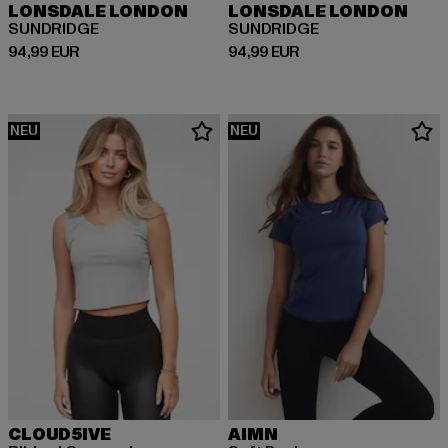
LONSDALE LONDON
LONSDALE LONDON
SUNDRIDGE
SUNDRIDGE
Derzeitiger Preis: 94,99 EUR
Derzeitiger Preis: 94,99 EUR
94,99 EUR
94,99 EUR
NEU
NEU
CLOUD5IVE
AIMN