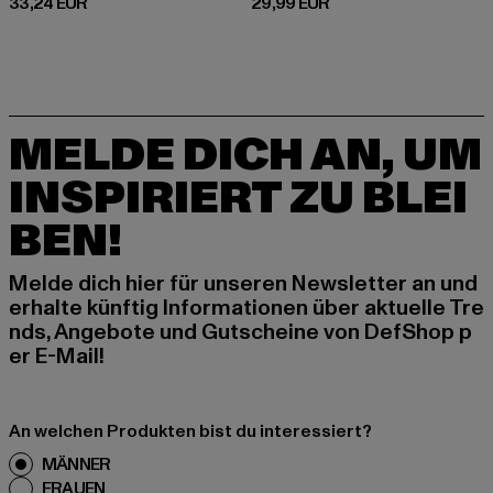
Derzeitiger Preis: 33,24 EUR
Derzeitiger Preis: 29,99 EUR
33,24 EUR
29,99 EUR
MELDE DICH AN, UM
INSPIRIERT ZU BLEI
BEN!
Melde dich hier für unseren Newsletter an und
erhalte künftig Informationen über aktuelle Tre
nds, Angebote und Gutscheine von DefShop p
er E-Mail!
An welchen Produkten bist du interessiert?
MÄNNER
FRAUEN