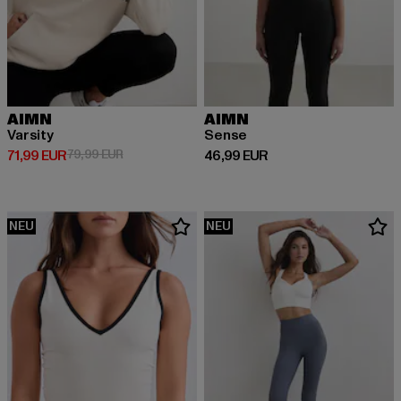
AIMN
AIMN
Varsity
Sense
Derzeitiger Preis: 71,99 EUR
Aktionspreis: 79,99 EUR
Derzeitiger Preis: 46,99 EUR
71,99 EUR
79,99 EUR
46,99 EUR
NEU
NEU