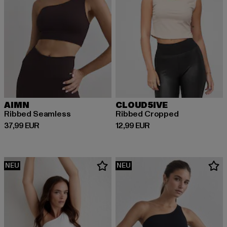
AIMN
CLOUD5IVE
Ribbed Seamless
Ribbed Cropped
Derzeitiger Preis: 37,99 EUR
Derzeitiger Preis: 12,99 EUR
37,99 EUR
12,99 EUR
NEU
NEU