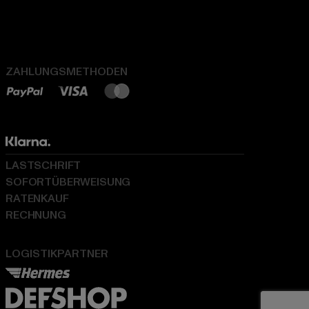
ZAHLUNGSMETHODEN
LASTSCHRIFT
SOFORTÜBERWEISUNG
RATENKAUF
RECHNUNG
LOGISTIKPARTNER