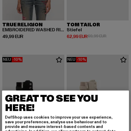
TRUE RELIGION
TOM TAILOR
EMBROIDERED WASHED RIB BABY
Stiefel
Derzeitiger Preis: 49,99 EUR
Derzeitiger Preis: 62,99 EUR
Aktionspreis:
49,99 EUR
62,99 EUR
69,99 EUR
NEU
-10%
NEU
-10%
GREAT TO SEE YOU
HERE!
DefShop uses cookies to improve your use experience,
save your preferences, analyse use behaviour and to
provide and measure interest-based contents and