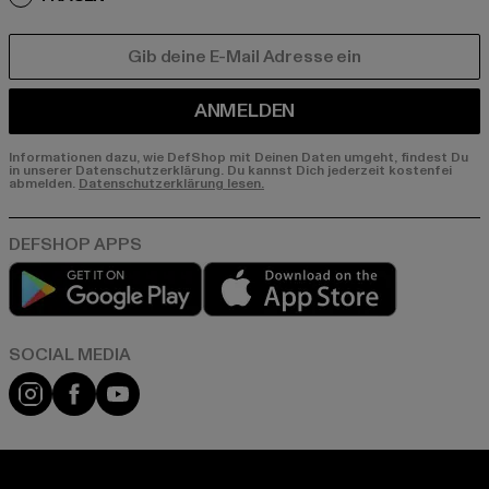
E-MAIL
ANMELDEN
Informationen dazu, wie DefShop mit Deinen Daten umgeht, findest Du
in unserer Datenschutzerklärung. Du kannst Dich jederzeit kostenfei
abmelden.
Datenschutzerklärung lesen.
Play market
App store
Instagram
Facebook
YouTube