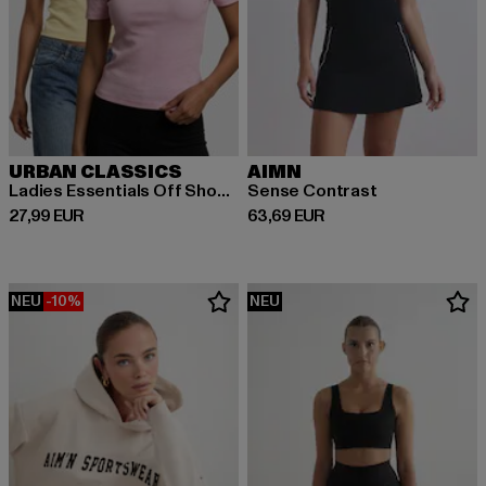
URBAN CLASSICS
AIMN
Ladies Essentials Off Shoulder 2-Pack
Sense Contrast
Derzeitiger Preis: 27,99 EUR
Derzeitiger Preis: 63,69 EUR
27,99 EUR
63,69 EUR
NEU
-10%
NEU