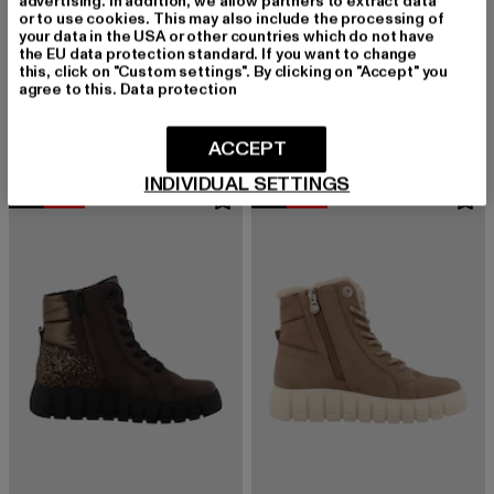
advertising. In addition, we allow partners to extract data
or to use cookies. This may also include the processing of
your data in the USA or other countries which do not have
the EU data protection standard. If you want to change
TOM TAILOR
TOM TAILOR
this, click on "Custom settings". By clicking on "Accept" you
Stiefel
Stiefel
agree to this.
Data protection
Derzeitiger Preis: 62,99 EUR
Aktionspreis: 69,99 EUR
Derzeitiger Preis: 62,99 EUR
Aktionspreis:
62,99 EUR
69,99 EUR
62,99 EUR
69,99 EUR
ACCEPT
INDIVIDUAL SETTINGS
NEU
-10%
NEU
-10%