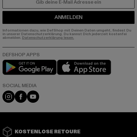
E-MAIL
ANMELDEN
Informationen dazu, wie DefShop mit Deinen Daten umgeht, findest Du
in unserer Datenschutzerklärung. Du kannst Dich jederzeit kostenfei
abmelden.
Datenschutzerklärung lesen.
Play market
App store
Instagram
Facebook
YouTube
KOSTENLOSE RETOURE