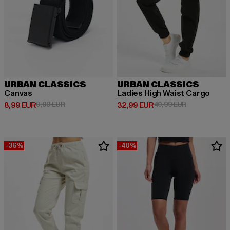
URBAN CLASSICS
URBAN CLASSICS
Canvas
Ladies High Waist Cargo
Derzeitiger Preis: 8,99 EUR
Aktionspreis: 9,99 EUR
Derzeitiger Preis: 32,99 EUR
Aktionspreis:
8,99 EUR
9,99 EUR
32,99 EUR
49,99 EUR
-36%
-40%