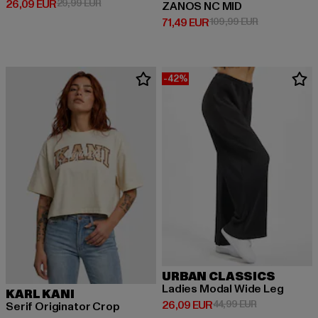
Derzeitiger Preis: 26,09 EUR
Aktionspreis: 29,99 EUR
26,09 EUR
29,99 EUR
ZANOS NC MID
Derzeitiger Preis: 71,49 EUR
Aktionspreis:
71,49 EUR
109,99 EUR
-42%
URBAN CLASSICS
Ladies Modal Wide Leg
KARL KANI
Derzeitiger Preis: 26,09 EUR
Aktionspreis:
26,09 EUR
44,99 EUR
Serif Originator Crop