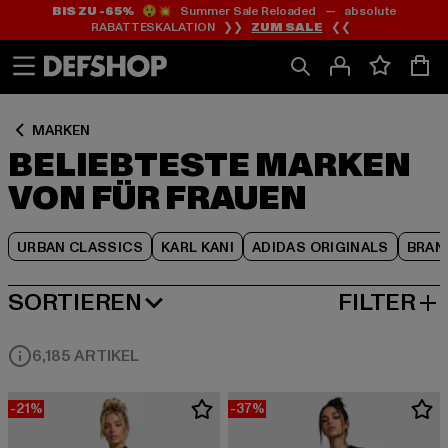
BIS ZU -65%
😲💥 Summer Sale Reloaded — absolute
Zum
Zum
Zum
RABATTESKALATION ❯❯
ZUM SALE
❮❮
Inhalt
Fußzeile
Produktraster
springen
springen
springen
MARKEN
BELIEBTESTE MARKEN
VON FÜR FRAUEN
URBAN CLASSICS
KARL KANI
ADIDAS ORIGINALS
BRAN
SORTIEREN
FILTER
BELIEBTESTE
6,185 ARTIKEL
-21%
-37%