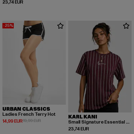
Derzeitiger Preis: 23,74 EUR
23,74 EUR
-25%
URBAN CLASSICS
Ladies French Terry Hot
KARL KANI
Derzeitiger Preis: 14,99 EUR
Aktionspreis: 19,99 EUR
14,99 EUR
19,99 EUR
Small Signature Essential Pinstripe OS
Derzeitiger Preis: 23,74 EUR
23,74 EUR