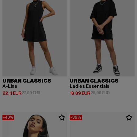
URBAN CLASSICS
URBAN CLASSICS
A-Line
Ladies Essentials
Derzeitiger Preis: 22,11 EUR
Aktionspreis: 27,99 EUR
Derzeitiger Preis: 18,89 EUR
Aktionspreis: 
22,11 EUR
27,99 EUR
18,89 EUR
29,99 EUR
-43%
-36%