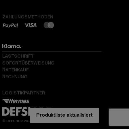
ZAHLUNGSMETHODEN
LASTSCHRIFT
SOFORTÜBERWEISUNG
RATENKAUF
RECHNUNG
LOGISTIKPARTNER
© DEFSHOP 2026. Alle Rechte vorbehalten