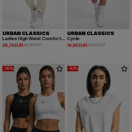
URBAN CLASSICS
URBAN CLASSICS
Ladies High Waist Comfort Jogging
Cycle
Derzeitiger Preis: 28,79 EUR
Aktionspreis: 44,99 EUR
Derzeitiger Preis: 14,99 EUR
Aktionspreis: 
28,79 EUR
44,99 EUR
14,99 EUR
24,99 EUR
-36%
-43%