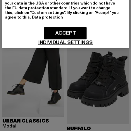
your data in the USA or other countries which do not have
AIMN
URBAN CLASSICS
the EU data protection standard. If you want to change
Oversized Anorak
Ladies Essentials Boxy
this, click on "Custom settings". By clicking on "Accept" you
Derzeitiger Preis: 76,40 EUR
Aktionspreis: 190,99 EUR
Derzeitiger Preis: 14,99 EUR
Aktionspreis: 
76,40 EUR
190,99 EUR
14,99 EUR
19,99 EUR
agree to this.
Data protection
ACCEPT
-13%
-35%
INDIVIDUAL SETTINGS
URBAN CLASSICS
Modal
BUFFALO