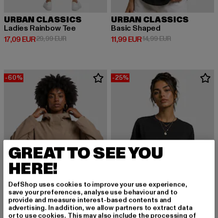
URBAN CLASSICS
URBAN CLASSICS
Ladies Rainbow Tee
Basic Shaped
Derzeitiger Preis: 17,09 EUR
Aktionspreis: 29,99 EUR
Derzeitiger Preis: 11,99 EUR
Aktionspreis: 1
17,09 EUR
29,99 EUR
11,99 EUR
14,99 EUR
-60%
-25%
GREAT TO SEE YOU
HERE!
DefShop uses cookies to improve your use experience,
save your preferences, analyse use behaviour and to
provide and measure interest-based contents and
advertising. In addition, we allow partners to extract data
or to use cookies. This may also include the processing of