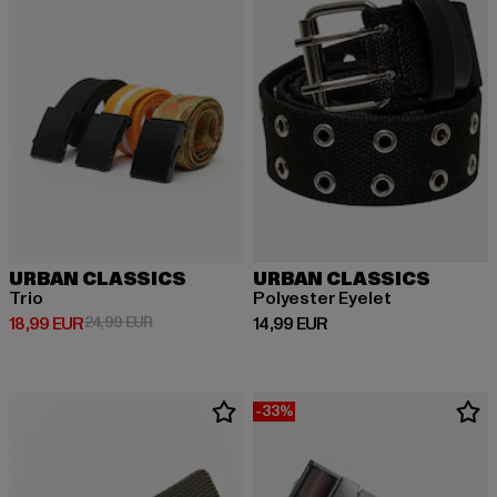
URBAN CLASSICS
URBAN CLASSICS
Trio
Polyester Eyelet
Derzeitiger Preis: 18,99 EUR
Aktionspreis: 24,99 EUR
Derzeitiger Preis: 14,99 EUR
18,99 EUR
24,99 EUR
14,99 EUR
-33%