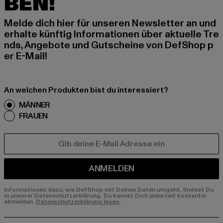
BEN!
Melde dich hier für unseren Newsletter an und
erhalte künftig Informationen über aktuelle Tre
nds, Angebote und Gutscheine von DefShop p
er E-Mail!
An welchen Produkten bist du interessiert?
MÄNNER
FRAUEN
E-MAIL
ANMELDEN
Informationen dazu, wie DefShop mit Deinen Daten umgeht, findest Du
in unserer Datenschutzerklärung. Du kannst Dich jederzeit kostenfei
abmelden.
Datenschutzerklärung lesen.