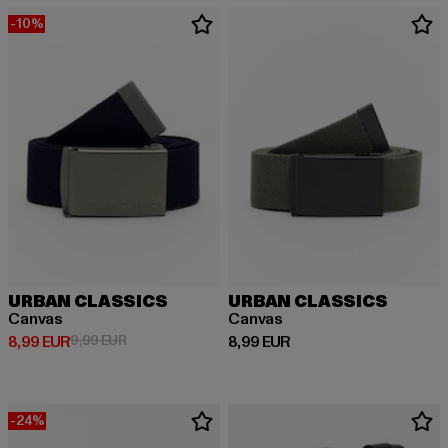
-10%
URBAN CLASSICS
URBAN CLASSICS
Canvas
Canvas
Derzeitiger Preis: 8,99 EUR
Aktionspreis: 9,99 EUR
Derzeitiger Preis: 8,99 EUR
8,99 EUR
9,99 EUR
8,99 EUR
-24%