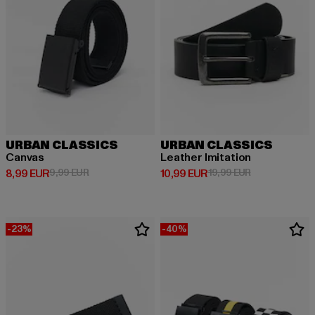
URBAN CLASSICS
URBAN CLASSICS
Canvas
Leather Imitation
Derzeitiger Preis: 8,99 EUR
Aktionspreis: 9,99 EUR
Derzeitiger Preis: 10,99 EUR
Aktionspreis: 
8,99 EUR
9,99 EUR
10,99 EUR
19,99 EUR
-23%
-40%