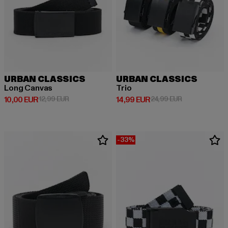
URBAN CLASSICS
URBAN CLASSICS
Long Canvas
Trio
Derzeitiger Preis: 10,00 EUR
Aktionspreis: 12,99 EUR
Derzeitiger Preis: 14,99 EUR
Aktionspreis: 
10,00 EUR
12,99 EUR
14,99 EUR
24,99 EUR
-33%