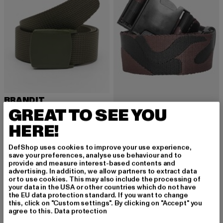
BRANDIT
Fast Closure
GREAT TO SEE YOU
URBAN CLASSICS
Derzeitiger Preis: 14,99 EUR
14,99 EUR
Jaquard Camo Belt
HERE!
Derzeitiger Preis: 12,05 EUR
Aktionspreis: 1
12,05 EUR
17,99 EUR
DefShop uses cookies to improve your use experience,
save your preferences, analyse use behaviour and to
provide and measure interest-based contents and
advertising. In addition, we allow partners to extract data
-33%
-39%
or to use cookies. This may also include the processing of
your data in the USA or other countries which do not have
the EU data protection standard. If you want to change
this, click on "Custom settings". By clicking on "Accept" you
agree to this.
Data protection