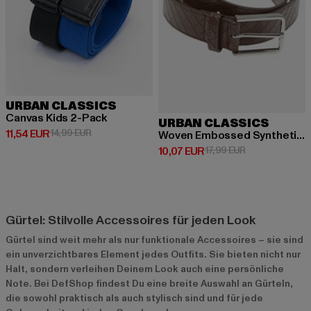
URBAN CLASSICS
Canvas Kids 2-Pack
URBAN CLASSICS
Derzeitiger Preis: 11,54 EUR
Aktionspreis: 14,99 EUR
11,54 EUR
14,99 EUR
Woven Embossed Synthetic Leather Belt
Derzeitiger Preis: 10,07 EUR
Aktionspreis: 1
10,07 EUR
17,99 EUR
Gürtel: Stilvolle Accessoires für jeden Look
Gürtel sind weit mehr als nur funktionale Accessoires – sie sind
ein unverzichtbares Element jedes Outfits. Sie bieten nicht nur
Halt, sondern verleihen Deinem Look auch eine persönliche
Note. Bei DefShop findest Du eine breite Auswahl an Gürteln,
die sowohl praktisch als auch stylisch sind und für jede