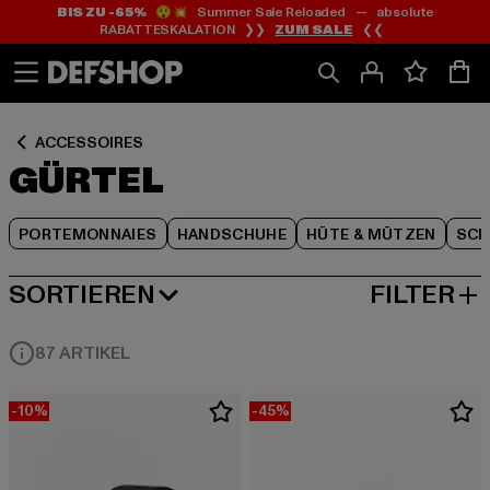
BIS ZU -65%
😲💥 Summer Sale Reloaded — absolute
Zum
Zum
Zum
RABATTESKALATION ❯❯
ZUM SALE
❮❮
Inhalt
Fußzeile
Produktraster
springen
springen
springen
ACCESSOIRES
GÜRTEL
PORTEMONNAIES
HANDSCHUHE
HÜTE & MÜTZEN
SCH
SORTIEREN
FILTER
BELIEBTESTE
87 ARTIKEL
-10%
-45%