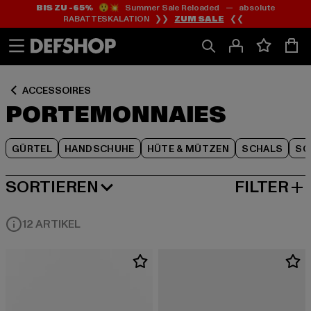
BIS ZU -65%
😲💥 Summer Sale Reloaded — absolute
Zum
Zum
Zum
RABATTESKALATION ❯❯
ZUM SALE
❮❮
Inhalt
Fußzeile
Produktraster
springen
springen
springen
ACCESSOIRES
PORTEMONNAIES
GÜRTEL
HANDSCHUHE
HÜTE & MÜTZEN
SCHALS
SC
SORTIEREN
FILTER
BELIEBTESTE
12 ARTIKEL