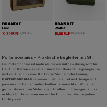
BRANDIT
BRANDIT
Five
Wallet
Derzeitiger Preis: 10,39 EUR
Aktionspreis: 12,99 EUR
Derzeitiger Preis: 16,99 EUR
Aktionspreis: 
10,39 EUR
12,99 EUR
16,99 EUR
19,99 EUR
Portemonnaies – Praktische Begleiter mit Stil
Ein Portemonnaie ist mehr als nur ein Aufbewahrungsort für
Geld und Karten – es ist ein unverzichtbarer Alltagsbegleiter
und ein Ausdruck von Stil. Ob für Männer oder Frauen,
Portemonnaies
vereinen Funktionalität und Design und
passen sich Deinem individuellen Lebensstil an. Mit einer
großen Auswahl an Materialien, Größen und Designs ist das
richtige Portemonnaie ein echter Hingucker, der zu jedem
Outfit passt.