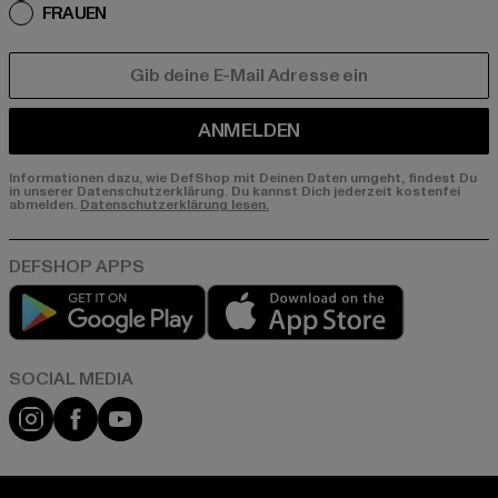
FRAUEN
E-MAIL
ANMELDEN
Informationen dazu, wie DefShop mit Deinen Daten umgeht, findest Du
in unserer Datenschutzerklärung. Du kannst Dich jederzeit kostenfei
abmelden.
Datenschutzerklärung lesen.
Play market
App store
Instagram
Facebook
YouTube