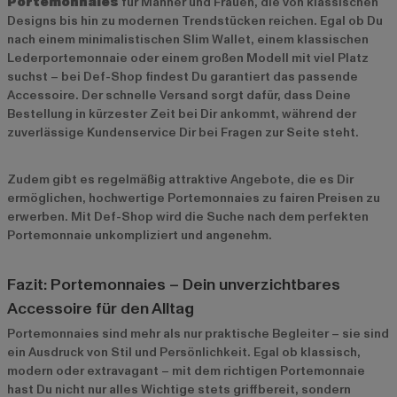
Portemonnaies
für Männer und Frauen, die von klassischen
Designs bis hin zu modernen Trendstücken reichen. Egal ob Du
nach einem minimalistischen Slim Wallet, einem klassischen
Lederportemonnaie oder einem großen Modell mit viel Platz
suchst – bei Def-Shop findest Du garantiert das passende
Accessoire. Der schnelle Versand sorgt dafür, dass Deine
Bestellung in kürzester Zeit bei Dir ankommt, während der
zuverlässige Kundenservice Dir bei Fragen zur Seite steht.
Zudem gibt es regelmäßig attraktive Angebote, die es Dir
ermöglichen, hochwertige Portemonnaies zu fairen Preisen zu
erwerben. Mit Def-Shop wird die Suche nach dem perfekten
Portemonnaie unkompliziert und angenehm.
Fazit: Portemonnaies – Dein unverzichtbares
Accessoire für den Alltag
Portemonnaies sind mehr als nur praktische Begleiter – sie sind
ein Ausdruck von Stil und Persönlichkeit. Egal ob klassisch,
modern oder extravagant – mit dem richtigen Portemonnaie
hast Du nicht nur alles Wichtige stets griffbereit, sondern