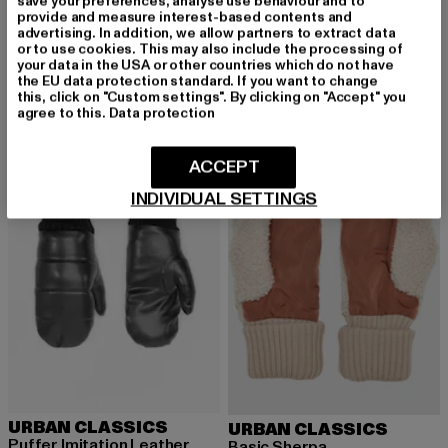
save your preferences, analyse use behaviour and to
URBAN CLASSICS
URBAN CLASSICS
provide and measure interest-based contents and
Logo Cuff Performance
Sherpa Imitation Leather
advertising. In addition, we allow partners to extract data
Derzeitiger Preis: 18,99 EUR
Derzeitiger Preis: 17,99 EUR
Aktionspreis: 1
18,99 EUR
17,99 EUR
19,99 EUR
or to use cookies. This may also include the processing of
your data in the USA or other countries which do not have
the EU data protection standard. If you want to change
this, click on "Custom settings". By clicking on "Accept" you
agree to this.
Data protection
-20%
ACCEPT
INDIVIDUAL SETTINGS
URBAN CLASSICS
URBAN CLASSICS
Puffer Imitation Leather
Basic Sherpa