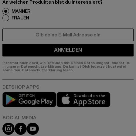
An welchen Produkten bist du interessiert?
MÄNNER
FRAUEN
E-MAIL
ANMELDEN
Informationen dazu, wie DefShop mit Deinen Daten umgeht, findest Du
in unserer Datenschutzerklärung. Du kannst Dich jederzeit kostenfei
abmelden.
Datenschutzerklärung lesen.
Play market
App store
Instagram
Facebook
YouTube