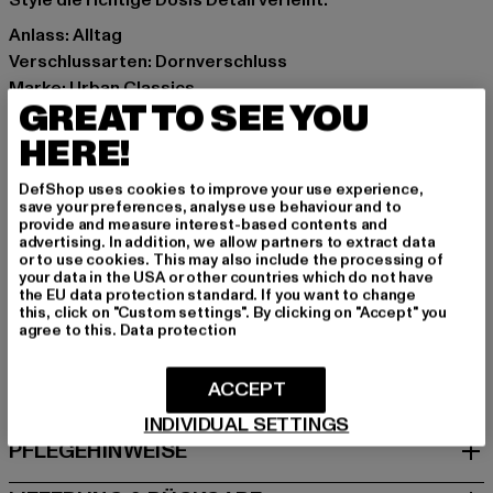
Style die richtige Dosis Detail verleiht.
Anlass: Alltag
Verschlussarten: Dornverschluss
Marke: Urban Classics
GREAT TO SEE YOU
Kat.: Accessoires
Farbe: braun
HERE!
Hersteller Farbe: brown/silver
DefShop uses cookies to improve your use experience,
Materialzusammensetzung: 100% Polyurethan
save your preferences, analyse use behaviour and to
Art.Nr: TB7217-04594
provide and measure interest-based contents and
advertising. In addition, we allow partners to extract data
or to use cookies. This may also include the processing of
Hersteller: TB International GmbH |
info@tbint.de
your data in the USA or other countries which do not have
the EU data protection standard. If you want to change
Dr.-Robert-Murjahn-Straße 7 | 64372 Ober-Ramstadt |
this, click on "Custom settings". By clicking on "Accept" you
DE
agree to this.
Data protection
ACCEPT
GRÖSSE & PASSFORM
INDIVIDUAL SETTINGS
PFLEGEHINWEISE