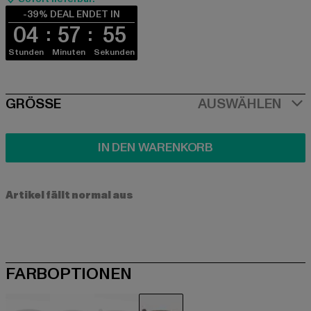
-39% DEAL ENDET IN
04
57
55
Stunden
Minuten
Sekunden
SIZE
GRÖSSE
AUSWÄHLEN
IN DEN WARENKORB
Artikel fällt normal aus
FARBOPTIONEN