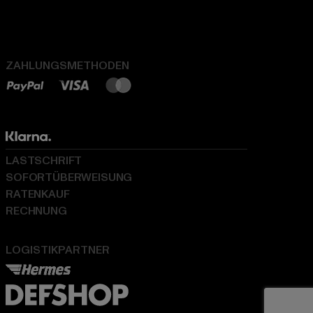
ZAHLUNGSMETHODEN
LASTSCHRIFT
SOFORTÜBERWEISUNG
RATENKAUF
RECHNUNG
LOGISTIKPARTNER