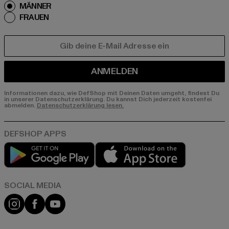
MÄNNER
FRAUEN
E-MAIL
ANMELDEN
Informationen dazu, wie DefShop mit Deinen Daten umgeht, findest Du
in unserer Datenschutzerklärung. Du kannst Dich jederzeit kostenfei
abmelden.
Datenschutzerklärung lesen.
Play market
App store
Instagram
Facebook
YouTube