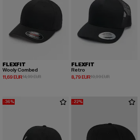
FLEXFIT
FLEXFIT
Wooly Combed
Retro
Derzeitiger Preis: 11,69 EUR
Aktionspreis: 14,99 EUR
Derzeitiger Preis: 8,79 EUR
Aktionspreis: 1
11,69 EUR
14,99 EUR
8,79 EUR
10,99 EUR
-36%
-22%