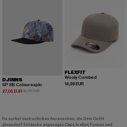
FLEXFIT
Wooly Combed
DJINNS
Derzeitiger Preis: 14,99 EUR
14,99 EUR
6P SB Colourexplo
Derzeitiger Preis: 27,05 EUR
Aktionspreis: 32,99 EUR
27,05 EUR
32,99 EUR
Du suchst nach schicken Accessoires, die Dein Outfit
abrunden? Entdecke angesagte Caps in allen Formen und