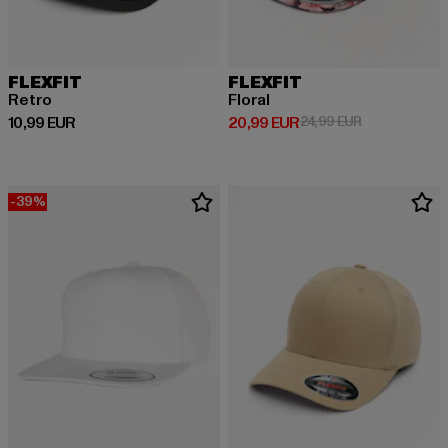
FLEXFIT
FLEXFIT
Retro
Floral
Derzeitiger Preis: 10,99 EUR
Derzeitiger Preis: 20,99 EUR
Aktionspreis:
10,99 EUR
20,99 EUR
24,99 EUR
-39%