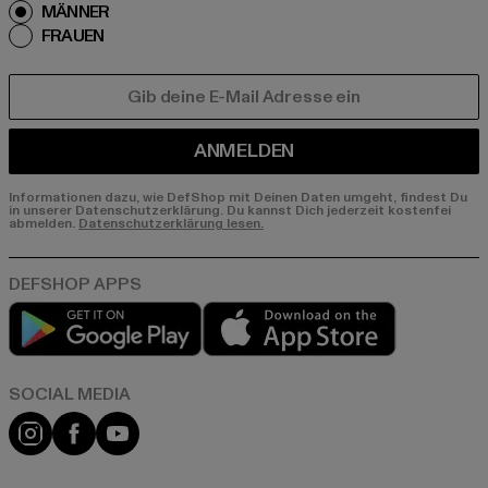
MÄNNER
FRAUEN
E-MAIL
ANMELDEN
Informationen dazu, wie DefShop mit Deinen Daten umgeht, findest Du
in unserer Datenschutzerklärung. Du kannst Dich jederzeit kostenfei
abmelden.
Datenschutzerklärung lesen.
Play market
App store
Instagram
Facebook
YouTube