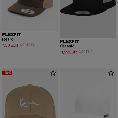
FLEXFIT
Retro
FLEXFIT
Derzeitiger Preis: 7,50 EUR
Aktionspreis: 14,99 EUR
7,50 EUR
14,99 EUR
Classic
Derzeitiger Preis: 11,99 EUR
Aktionspreis: 1
11,99 EUR
14,99 EUR
-10%