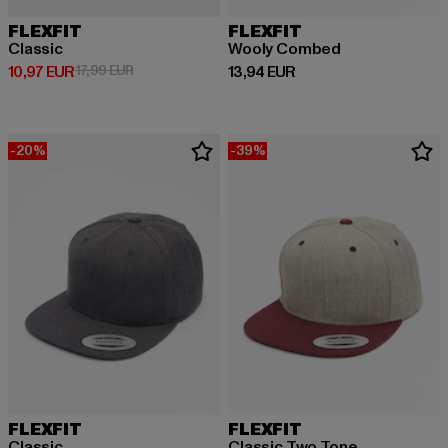
FLEXFIT
FLEXFIT
Classic
Wooly Combed
Derzeitiger Preis: 10,97 EUR
Aktionspreis: 17,99 EUR
Derzeitiger Preis: 13,94 EUR
10,97 EUR
17,99 EUR
13,94 EUR
-20%
-39%
FLEXFIT
FLEXFIT
Classic
Classic Two Tone