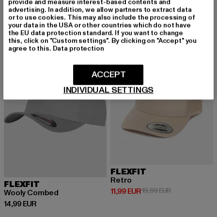
provide and measure interest-based contents and
advertising. In addition, we allow partners to extract data
or to use cookies. This may also include the processing of
your data in the USA or other countries which do not have
the EU data protection standard. If you want to change
-40%
this, click on "Custom settings". By clicking on "Accept" you
agree to this.
Data protection
ACCEPT
INDIVIDUAL SETTINGS
FLEXFIT
Retro
FLEXFIT
Derzeitiger Preis: 11,99 EUR
Aktionspreis: 1
11,99 EUR
19,99 EUR
Wooly Combed
Derzeitiger Preis: 14,99 EUR
14,99 EUR