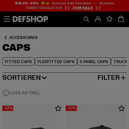
BIS ZU -65%
😲💥 Summer Sale Reloaded — absolute
Zum
Zum
Zum
RABATTESKALATION ❯❯
ZUM SALE
❮❮
Inhalt
Fußzeile
Produktraster
springen
springen
springen
ACCESSOIRES
CAPS
FITTED CAPS
FLEXFITTED CAPS
5 PANEL CAPS
TRUCK
SORTIEREN
FILTER
BELIEBTESTE
1,028 ARTIKEL
-22%
-20%