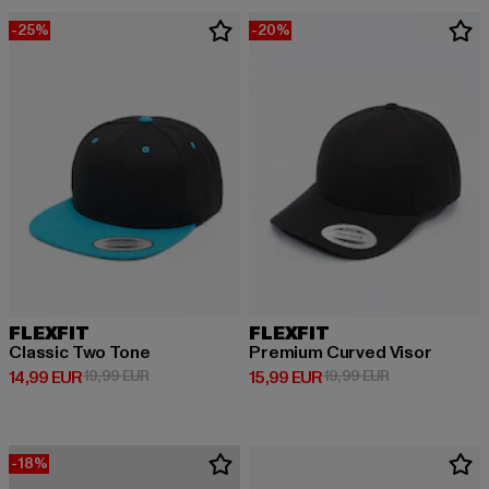
-25%
-20%
FLEXFIT
FLEXFIT
Classic Two Tone
Premium Curved Visor
Derzeitiger Preis: 14,99 EUR
Aktionspreis: 19,99 EUR
Derzeitiger Preis: 15,99 EUR
Aktionspreis: 
14,99 EUR
19,99 EUR
15,99 EUR
19,99 EUR
-18%