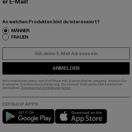
er E-Mail!
An welchen Produkten bist du interessiert?
MÄNNER
FRAUEN
E-MAIL
ANMELDEN
Informationen dazu, wie DefShop mit Deinen Daten umgeht, findest Du
in unserer Datenschutzerklärung. Du kannst Dich jederzeit kostenfei
abmelden.
Datenschutzerklärung lesen.
Play market
App store