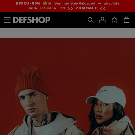
BIS ZU -65%
😲💥 Summer Sale Reloaded — absolute
Zum
Zum
RABATTESKALATION ❯❯
ZUM SALE
❮❮
Inhalt
Fußzeile
springen
springen