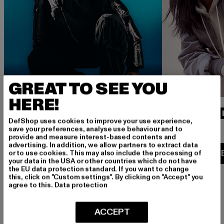
GREAT TO SEE YOU
HERE!
FINDE 
DefShop uses cookies to improve your use experience,
STYLE
save your preferences, analyse use behaviour and to
provide and measure interest-based contents and
advertising. In addition, we allow partners to extract data
ENTDECKE NEUE
or to use cookies. This may also include the processing of
your data in the USA or other countries which do not have
BRANDS
the EU data protection standard. If you want to change
this, click on "Custom settings". By clicking on "Accept" you
agree to this.
Data protection
ACCEPT