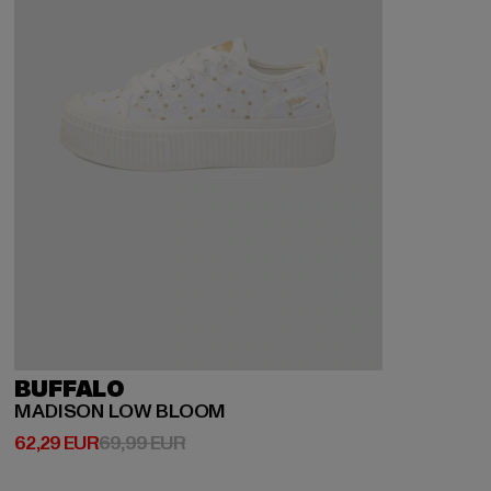
BUFFALO
MADISON LOW BLOOM
Derzeitiger Preis: 62,29 EUR
Aktionspreis: 69,99 EUR
62,29 EUR
69,99 EUR