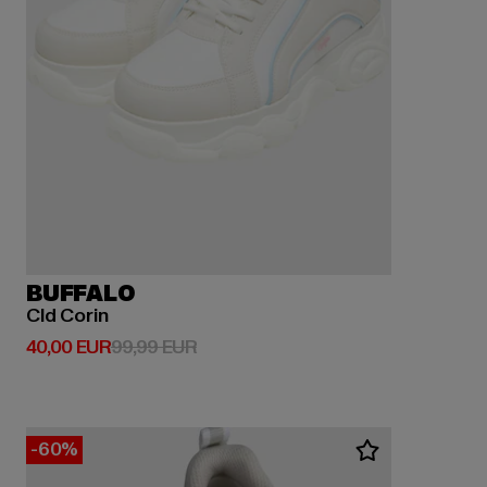
BUFFALO
Cld Corin
Derzeitiger Preis: 40,00 EUR
Aktionspreis: 99,99 EUR
40,00 EUR
99,99 EUR
-60%