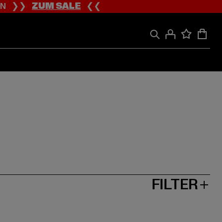
ION ❯❯
ZUM SALE
❮❮
FILTER