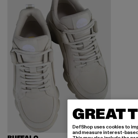
GREAT T
DefShop uses cookies to imp
and measure interest-based c
This may also include the pr