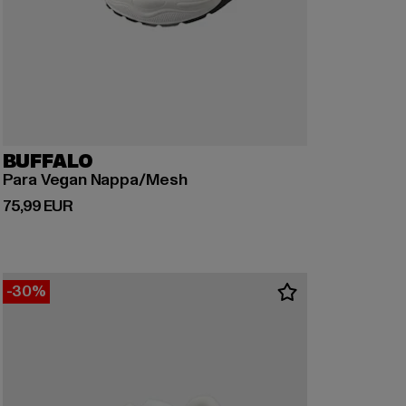
BUFFALO
Para Vegan Nappa/Mesh
Derzeitiger Preis: 75,99 EUR
75,99 EUR
-30%