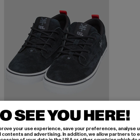
O SEE YOU HERE!
ZOO YORK
rove your use experience, save your preferences, analyse u
Hangout
ontents and advertising. In addition, we allow partners to e
ocessing of your data in the USA or other countries which do 