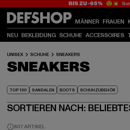
BIS ZU -65%
😲💥 Sum
MÄNNER
FRAUEN
NEU
BEKLEIDUNG
SCHUHE
ACCESSOIRES
UNISEX
SCHUHE
SNEAKERS
SNEAKERS
TOP 100
SANDALEN
BOOTS
SCHUHZUBEHÖR
SORTIEREN NACH:
BELIEBTE
807 ARTIKEL