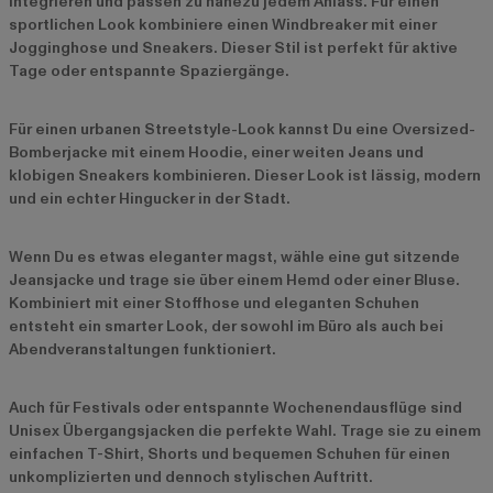
integrieren und passen zu nahezu jedem Anlass. Für einen
sportlichen Look kombiniere einen Windbreaker mit einer
Jogginghose und Sneakers. Dieser Stil ist perfekt für aktive
Tage oder entspannte Spaziergänge.
Für einen urbanen Streetstyle-Look kannst Du eine Oversized-
Bomberjacke mit einem Hoodie, einer weiten Jeans und
klobigen Sneakers kombinieren. Dieser Look ist lässig, modern
und ein echter Hingucker in der Stadt.
Wenn Du es etwas eleganter magst, wähle eine gut sitzende
Jeansjacke und trage sie über einem Hemd oder einer Bluse.
Kombiniert mit einer Stoffhose und eleganten Schuhen
entsteht ein smarter Look, der sowohl im Büro als auch bei
Abendveranstaltungen funktioniert.
Auch für Festivals oder entspannte Wochenendausflüge sind
Unisex Übergangsjacken die perfekte Wahl. Trage sie zu einem
einfachen T-Shirt, Shorts und bequemen Schuhen für einen
unkomplizierten und dennoch stylischen Auftritt.