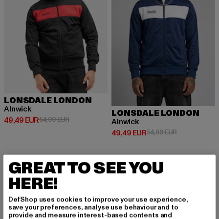
LONSDALE LONDON
Alnwick
LONSDALE LONDON
Derzeitiger Preis: 49,49 EUR
Aktionspreis: 54,99 EUR
49,49 EUR
54,99 EUR
Alnwick
Derzeitiger Preis: 49,49 EUR
Aktionspreis:
49,49 EUR
54,99 EUR
GREAT TO SEE YOU
-41%
-30%
HERE!
DefShop uses cookies to improve your use experience,
save your preferences, analyse use behaviour and to
provide and measure interest-based contents and