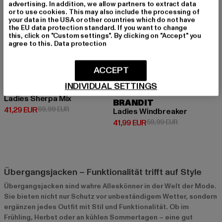
advertising. In addition, we allow partners to extract data
or to use cookies. This may also include the processing of
your data in the USA or other countries which do not have
the EU data protection standard. If you want to change
this, click on "Custom settings". By clicking on "Accept" you
agree to this.
Data protection
ACCEPT
INDIVIDUAL SETTINGS
URBAN CLASSICS
Ladies Sherpa Mix
BRANDIT
Derzeitiger Preis: 41,29 EUR
Aktionspreis: 69,99 EUR
41,29 EUR
69,99 EUR
Ladies Windbreaker
Derzeitiger Preis: 41,99 EUR
Aktionspreis: 
41,99 EUR
59,99 EUR
Übergangsjacken – Funktionalität trifft auf Style
Übergangsjacken sind wahre Alleskönner in der Welt der Mode.
Sie bieten nicht nur Schutz vor unbeständigem Wetter, sondern
ergänzen jedes Outfit mit Stil und Funktionalität. Ob im
Frühling, Herbst oder an kühlen Sommertagen – eine gut