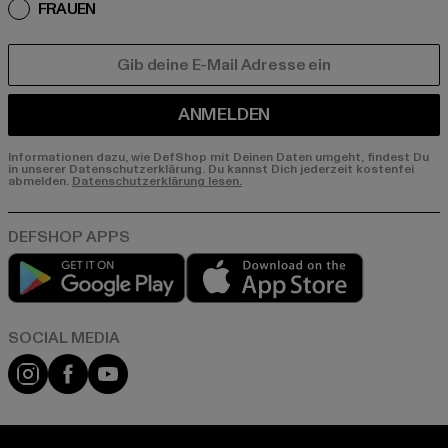
FRAUEN
E-MAIL
ANMELDEN
Informationen dazu, wie DefShop mit Deinen Daten umgeht, findest Du
in unserer Datenschutzerklärung. Du kannst Dich jederzeit kostenfei
abmelden.
Datenschutzerklärung lesen.
Play market
App store
Instagram
Facebook
YouTube