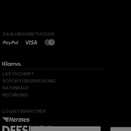
ZAHLUNGSMETHODEN
LASTSCHRIFT
SOFORTÜBERWEISUNG
RATENKAUF
RECHNUNG
LOGISTIKPARTNER