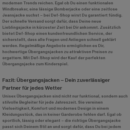
modernen Trends reichen. Egal ob Du einen funktionalen
Windbreaker, eine lässige Bomberjacke oder eine zeitlose
Jeansjacke suchst – bei Def-Shop wirst Du garantiert fündig.
Der schnelle Versand sorgt dafür, dass Deine neue
Lieblingsjacke in kürzester Zeit bei Dir ankommt. Zusätzlich
bietet Def-Shop einen kundenfreundlichen Service, der
sicherstellt, dass alle Fragen und Anliegen schnell geklärt
werden. Regelmäßige Angebote ermöglichen es Dir,
hochwertige Übergangsjacken zu attraktiven Preisen zu
ergattern. Mit Def-Shop wird der Kauf der perfekten
Übergangsjacke zum Kinderspiel.
Fazit: Übergangsjacken – Dein zuverlässiger
Partner für jedes Wetter
Unisex Übergangsjacken sind nicht nur funktional, sondern auch
stilvolle Begleiter für jede Jahreszeit. Sie vereinen
Vielseitigkeit, Komfort und modernes Design in einem
Kleidungsstück, das in keiner Garderobe fehlen darf. Egal ob
sportlich, lässig oder elegant – die richtige Übergangsjacke
passt sich Deinem Stil an und sorgt dafür, dass Du bei jedem