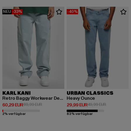
NEU
-33%
-40%
KARL KANI
URBAN CLASSICS
Retro Baggy Workwear Denim Loose Fit
Heavy Ounce
Derzeitiger Preis: 60,29 EUR
Aktionspreis: 89,99 EUR
Derzeitiger Preis: 29,99 EUR
Aktionspreis:
60,29 EUR
89,99 EUR
29,99 EUR
49,99 EUR
2% verfügbar
83% verfügbar