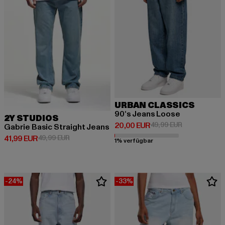
URBAN CLASSICS
90‘s Jeans Loose
2Y STUDIOS
Derzeitiger Preis: 20,00 EUR
Aktionspreis:
20,00 EUR
49,99 EUR
Gabrie Basic Straight Jeans
Derzeitiger Preis: 41,99 EUR
Aktionspreis: 49,99 EUR
41,99 EUR
49,99 EUR
1% verfügbar
-24%
-33%