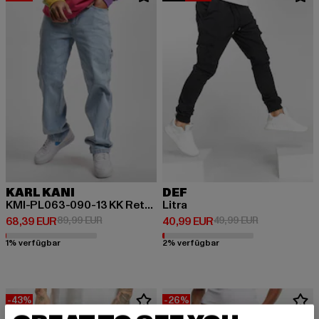
KARL KANI
DEF
KMI-PL063-090-13 KK Retro Baggy Workwear Denim
Litra
Derzeitiger Preis: 68,39 EUR
Aktionspreis: 89,99 EUR
Derzeitiger Preis: 40,99 EUR
Aktionspreis:
68,39 EUR
89,99 EUR
40,99 EUR
49,99 EUR
1% verfügbar
2% verfügbar
-43%
-26%