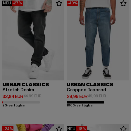
NEU
-27%
-40%
URBAN CLASSICS
URBAN CLASSICS
Stretch Denim
Cropped Tapered
Derzeitiger Preis: 32,84 EUR
Aktionspreis: 44,99 EUR
Derzeitiger Preis: 29,99 EUR
Aktionspreis:
32,84 EUR
44,99 EUR
29,99 EUR
49,99 EUR
2% verfügbar
100% verfügbar
-24%
NEU
-18%