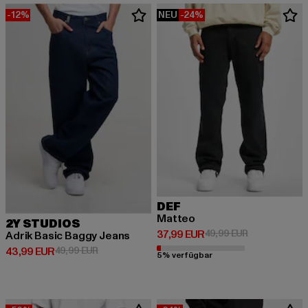
-12%
NEU
-24%
DEF
Matteo
2Y STUDIOS
Derzeitiger Preis: 37,99 EUR
Aktionspreis:
37,99 EUR
49,99 EUR
Adrik Basic Baggy Jeans
Derzeitiger Preis: 43,99 EUR
Aktionspreis: 49,99 EUR
43,99 EUR
49,99 EUR
5% verfügbar