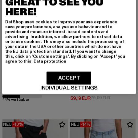
GREAT TO SEE YOU
HERE!
DefShop uses cookies to improve your use experience,
save your preferences, analyse use behaviour and to
provide and measure interest-based contents and
advertising. In addition, we allow partners to extract data
or to use cookies. This may also include the processing of
your data in the USA or other countries which do not have
the EU data protection standard. If you want to change
this, click on "Custom settings". By clicking on "Accept" you
agree to this.
Data protection
ACCEPT
2Y PREMIUM
Jaden
KARL KANI
INDIVIDUAL SETTINGS
Derzeitiger Preis: 22,79 EUR
Aktionspreis: 39,99 EUR
22,79 EUR
39,99 EUR
Og Baggy Workwear
Derzeitiger Preis: 59,19 EUR
Aktionspreis: 
59,19 EUR
79,99 EUR
44% verfügbar
NEU
-10%
NEU
-14%