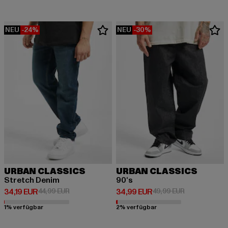
NEU
-24%
NEU
-30%
URBAN CLASSICS
URBAN CLASSICS
Stretch Denim
90‘s
Derzeitiger Preis: 34,19 EUR
Aktionspreis: 44,99 EUR
Derzeitiger Preis: 34,99 EUR
Aktionspreis:
34,19 EUR
44,99 EUR
34,99 EUR
49,99 EUR
1% verfügbar
2% verfügbar