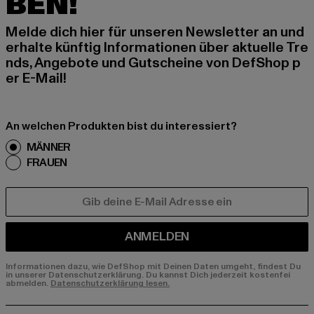
BEN!
Melde dich hier für unseren Newsletter an und
erhalte künftig Informationen über aktuelle Tre
nds, Angebote und Gutscheine von DefShop p
er E-Mail!
An welchen Produkten bist du interessiert?
MÄNNER
FRAUEN
E-MAIL
ANMELDEN
Informationen dazu, wie DefShop mit Deinen Daten umgeht, findest Du
in unserer Datenschutzerklärung. Du kannst Dich jederzeit kostenfei
abmelden.
Datenschutzerklärung lesen.