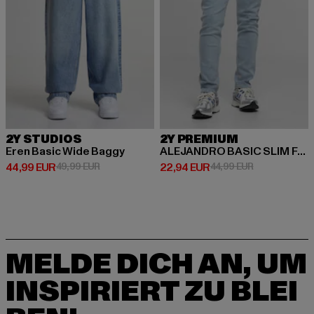
2Y STUDIOS
2Y PREMIUM
Eren Basic Wide Baggy
ALEJANDRO BASIC SLIM FIT JEANS
Derzeitiger Preis: 44,99 EUR
Aktionspreis: 49,99 EUR
Derzeitiger Preis: 22,94 EUR
Aktionspreis:
44,99 EUR
49,99 EUR
22,94 EUR
44,99 EUR
MELDE DICH AN, UM
INSPIRIERT ZU BLEI