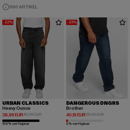
960 ARTIKEL
-22%
-33%
URBAN CLASSICS
DANGEROUS DNGRS
Heavy Ounce
Brother
Derzeitiger Preis: 38,99 EUR
Aktionspreis: 49,99 EUR
Derzeitiger Preis: 40,19 EUR
Aktionspreis: 
38,99 EUR
49,99 EUR
40,19 EUR
59,99 EUR
100% verfügbar
5% verfügbar