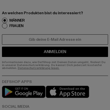
An welchen Produkten bist du interessiert?
MÄNNER
FRAUEN
E-MAIL
ANMELDEN
Informationen dazu, wie DefShop mit Deinen Daten umgeht, findest Du
in unserer Datenschutzerklärung. Du kannst Dich jederzeit kostenfei
abmelden.
Datenschutzerklärung lesen.
Play market
App store