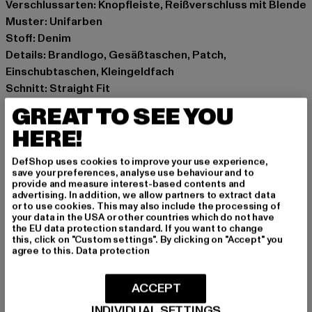
Verschlussarten: Knopfleiste, Reißverschluss mit Blende
Muster: Unifarben
Stoff: Denim
Details: Brandlogo, Gesäßtaschen, Patch,
Einschubtaschen, Kleingeldfach
Schnitt: Straight Fit
Marke: Urban Classics
GREAT TO SEE YOU
Kat.: Straight Fit Jeans
HERE!
Farbe: blau
Hersteller Farbe: new light blue washed
DefShop uses cookies to improve your use experience,
Materialzusammensetzung: 100% Baumwolle
save your preferences, analyse use behaviour and to
provide and measure interest-based contents and
Art.Nr: TB6396-12689
advertising. In addition, we allow partners to extract data
or to use cookies. This may also include the processing of
your data in the USA or other countries which do not have
Hersteller: TB International GmbH |
info@tbint.de
the EU data protection standard. If you want to change
Dr.-Robert-Murjahn-Straße 7 | 64372 Ober-Ramstadt |
this, click on "Custom settings". By clicking on "Accept" you
agree to this.
Data protection
DE
ACCEPT
GRÖSSE & PASSFORM
INDIVIDUAL SETTINGS