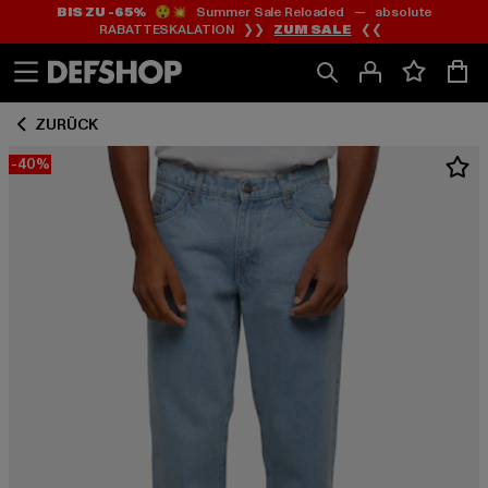
BIS ZU -65%
😲💥 Summer Sale Reloaded — absolute
Zum
Zum
RABATTESKALATION ❯❯
ZUM SALE
❮❮
Inhalt
Fußzeile
springen
springen
ZURÜCK
-40%