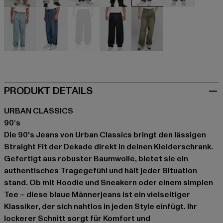
beige
beige
schwarz
schwarz
blau
blau
blau
blau
blau
blau
olive
PRODUKT DETAILS
URBAN CLASSICS
90‘s
Die 90's Jeans von Urban Classics bringt den lässigen
Straight Fit der Dekade direkt in deinen Kleiderschrank.
Gefertigt aus robuster Baumwolle, bietet sie ein
authentisches Tragegefühl und hält jeder Situation
stand. Ob mit Hoodie und Sneakern oder einem simplen
Tee – diese blaue Männerjeans ist ein vielseitiger
Klassiker, der sich nahtlos in jeden Style einfügt. Ihr
lockerer Schnitt sorgt für Komfort und