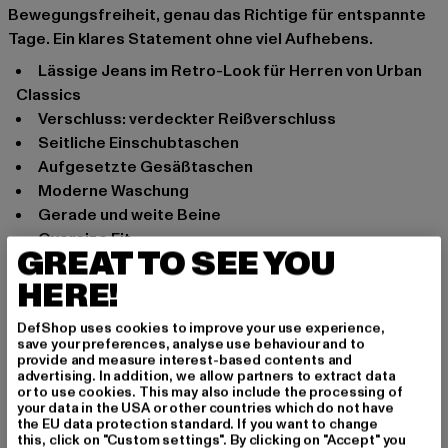
Bewegungsfreiheit, genau das Richtige für entspannte
Tage. Ein klares Statement ohne viel Aufhebens.
Lässige Jeans im Retro-Look für Herren von Urban
Classics
Verschluss: verdeckter Reißverschluss
Seitliche Einschubtaschen
Aufgesetzte Gesäßtaschen
Moderne Waschung
Gerade und weite Beine
Oversize Fit
GREAT TO SEE YOU
Anlass: Street, Alltag, Freizeit, Casual
HERE!
Verschlussarten: verdeckter Reißverschluss
Schnitt: Straight Fit
DefShop uses cookies to improve your use experience,
Marke: Urban Classics
save your preferences, analyse use behaviour and to
provide and measure interest-based contents and
Kat.: Straight Fit Jeans
advertising. In addition, we allow partners to extract data
Farbe: blau
or to use cookies. This may also include the processing of
your data in the USA or other countries which do not have
Hersteller Farbe: 2000 washed
the EU data protection standard. If you want to change
Materialzusammensetzung: 100% Baumwolle
this, click on "Custom settings". By clicking on "Accept" you