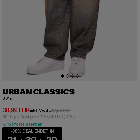
URBAN CLASSICS
90‘s
Derzeitiger Preis: 30,99 EUR
30,99 EUR
Aktionspreis: 49,99 EUR
inkl. MwSt.
49,99 EUR
30-Tage-Bestpreis**: 27,99 EUR
(-11%)
Sofort lieferbar!
-38% DEAL ENDET IN