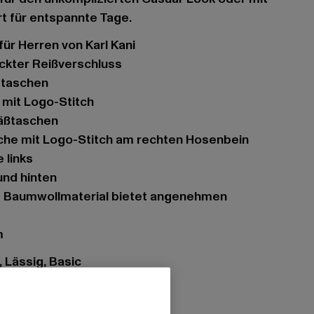
rt für entspannte Tage.
für Herren von Karl Kani
eckter Reißverschluss
ubtaschen
 mit Logo-Stitch
äßtaschen
sche mit Logo-Stitch am rechten Hosenbein
 links
und hinten
m
t, Lässig, Basic
ßverschluss