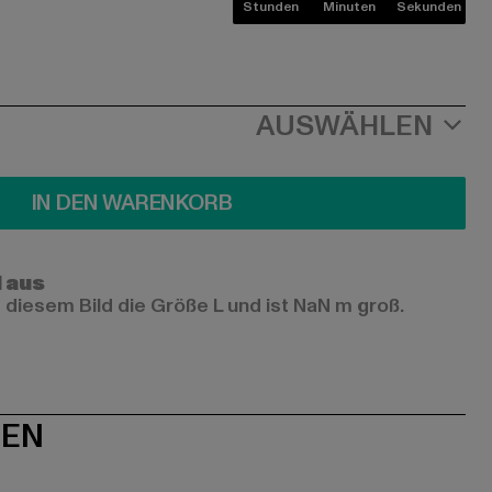
Stunden
Minuten
Sekunden
AUSWÄHLEN
IN DEN WARENKORB
l aus
 diesem Bild die Größe L und ist NaN m groß.
NEN