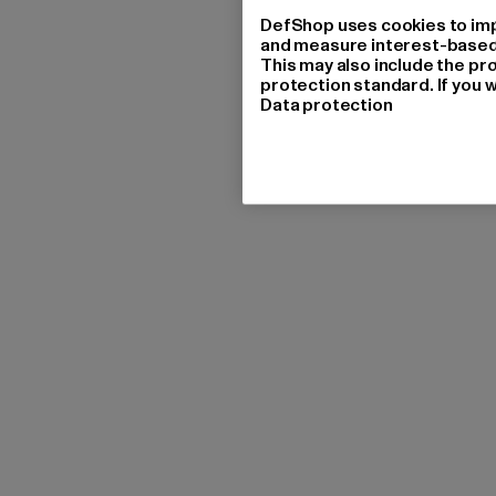
DefShop uses cookies to imp
and measure interest-based c
This may also include the pr
protection standard. If you w
Data protection