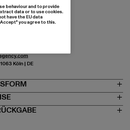
se behaviour and to provide
xtract data or to use cookies.
not have the EU data
e blue
"Accept" you agree to this.
tzung: 100% Baumwolle
7
les Agency GmbH & Co. KG |
sagency.com
1063 Köln | DE
& PASSFORM
ISE
 RÜCKGABE