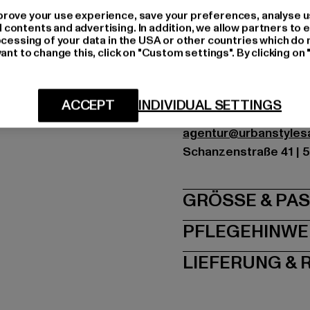
Kat.: Loose Fit Jeans
rove your use experience, save your preferences, analyse u
Farbe: blau
ontents and advertising. In addition, we allow partners to e
ocessing of your data in the USA or other countries which do 
Hersteller Farbe: rins
ant to change this, click on "Custom settings". By clicking on 
Materialzusammense
Art.Nr: 6000490-0466
ACCEPT
INDIVIDUAL SETTINGS
Hersteller: Urban Sty
agentur@urbanstyle
Schanzenstraße 41 | 5
GRÖSSE 
PFLEGEHINWE
LIEFERUNG &