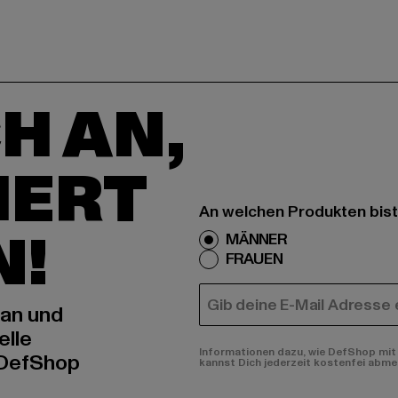
H AN,
IERT
An welchen Produkten bist
N!
MÄNNER
FRAUEN
E-MAIL
 an und
elle
Informationen dazu, wie DefShop mit 
 DefShop
kannst Dich jederzeit kostenfei abme