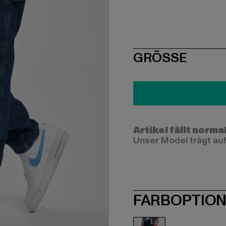
SIZE
GRÖSSE
Artikel fällt norma
Unser Model trägt auf
FARBOPTIO