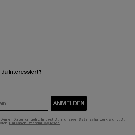
 du interessiert?
ANMELDEN
Deinen Daten umgeht, findest Du in unserer Datenschutzerklärung. Du
lden.
Datenschutzerklärung lesen.