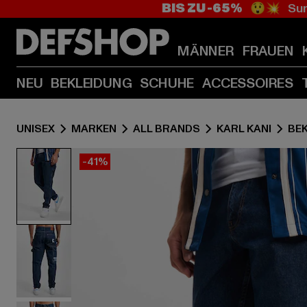
BIS ZU -65%
😲💥 Sum
MÄNNER
FRAUEN
NEU
BEKLEIDUNG
SCHUHE
ACCESSOIRES
UNISEX
MARKEN
ALL BRANDS
KARL KANI
BE
-41%