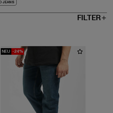
D JEANS
FILTER
NEU
-24%