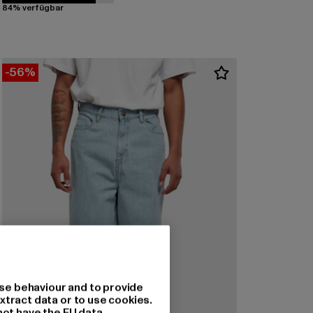
84% verfügbar
-56%
se behaviour and to provide
xtract data or to use cookies.
not have the EU data