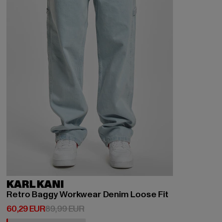
KARL KANI
Retro Baggy Workwear Denim Loose Fit
Derzeitiger Preis: 60,29 EUR
Aktionspreis: 89,99 EUR
60,29 EUR
89,99 EUR