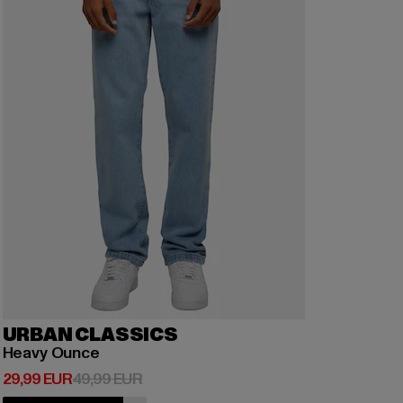
URBAN CLASSICS
Heavy Ounce
Derzeitiger Preis: 29,99 EUR
Aktionspreis: 49,99 EUR
29,99 EUR
49,99 EUR