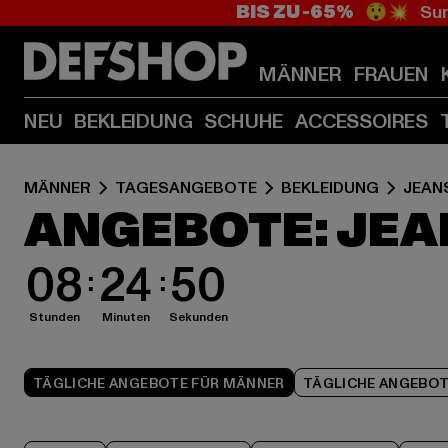
BIS ZU -65%
😲💥 Sum
MÄNNER
FRAUEN
NEU
BEKLEIDUNG
SCHUHE
ACCESSOIRES
MÄNNER
TAGESANGEBOTE
BEKLEIDUNG
JEAN
ANGEBOTE: JEA
08
24
49
Stunden
Minuten
Sekunden
TÄGLICHE ANGEBOTE FÜR MÄNNER
TÄGLICHE ANGEBOT