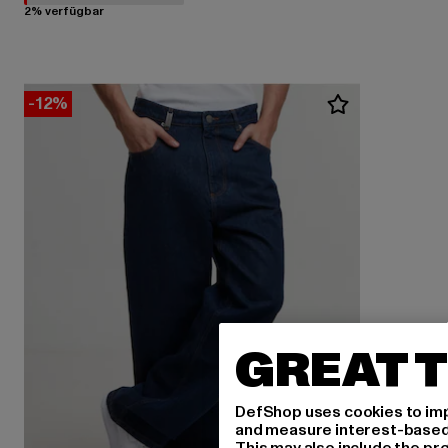
2% verfügbar
-12%
GREAT T
DefShop uses cookies to imp
and measure interest-based c
This may also include the pr