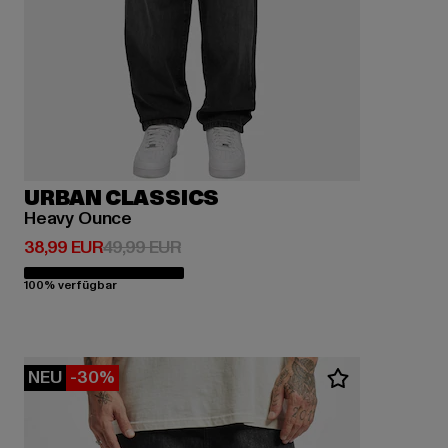
URBAN CLASSICS
Heavy Ounce
Derzeitiger Preis: 38,99 EUR
Aktionspreis: 49,99 EUR
38,99 EUR
49,99 EUR
100% verfügbar
NEU
-30%