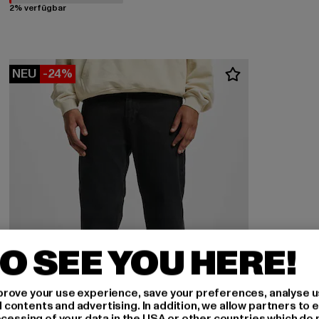
2% verfügbar
NEU
-24%
O SEE YOU HERE!
rove your use experience, save your preferences, analyse u
ontents and advertising. In addition, we allow partners to e
ocessing of your data in the USA or other countries which do 