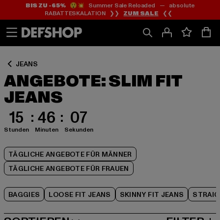
BIS ZU -65%
😲💥 Summer Sale Reloaded — absolute
Zum
Zum
Zum
RABATTESKALATION ❯❯
ZUM SALE
❮❮
Inhalt
Fußzeile
Produktraster
springen
springen
springen
JEANS
ANGEBOTE: SLIM FIT
JEANS
15
46
06
Stunden
Minuten
Sekunden
TÄGLICHE ANGEBOTE FÜR MÄNNER
TÄGLICHE ANGEBOTE FÜR FRAUEN
BAGGIES
LOOSE FIT JEANS
SKINNY FIT JEANS
STRAIG