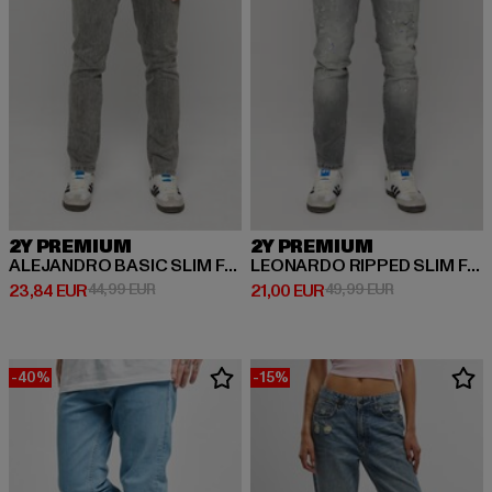
2Y PREMIUM
2Y PREMIUM
ALEJANDRO BASIC SLIM FIT JEANS
LEONARDO RIPPED SLIM FIT JEANS
Derzeitiger Preis: 23,84 EUR
Aktionspreis: 44,99 EUR
Derzeitiger Preis: 21,00 EUR
Aktionspreis: 
23,84 EUR
44,99 EUR
21,00 EUR
49,99 EUR
-40%
-15%