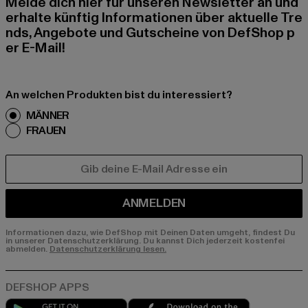
Melde dich hier für unseren Newsletter an und
erhalte künftig Informationen über aktuelle Tre
nds, Angebote und Gutscheine von DefShop p
er E-Mail!
An welchen Produkten bist du interessiert?
MÄNNER
FRAUEN
E-MAIL
ANMELDEN
Informationen dazu, wie DefShop mit Deinen Daten umgeht, findest Du
in unserer Datenschutzerklärung. Du kannst Dich jederzeit kostenfei
abmelden.
Datenschutzerklärung lesen.
Play market
App store