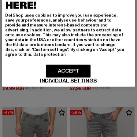
HERE!
DefShop uses cookies to improve your use experience,
save your preferences, analyse use behaviour and to
provide and measure interest-based contents and
advertising. In addition, we allow partners to extract data
or to use cookies. This may also include the processing of
your data in the USA or other countries which do not have
the EU data protection standard. If you want to change
this, click on "Custom settings". By clicking on "Accept" you
agree to this.
Data protection
ACCEPT
2Y PREMIUM
2Y PREMIUM
INDIVIDUAL SETTINGS
MIGUEL RIPPED SLIM FIT JEANS
B8639
Derzeitiger Preis: 29,99 EUR
Aktionspreis: 49,99 EUR
Derzeitiger Preis: 27,99 EUR
Aktionspreis:
29,99 EUR
49,99 EUR
27,99 EUR
39,99 EUR
-47%
-58%