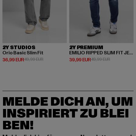
2Y STUDIOS
2Y PREMIUM
Orio Basic Slim Fit
EMILIO RIPPED SLIM FIT JEANS
Derzeitiger Preis: 36,99 EUR
Aktionspreis: 49,99 EUR
Derzeitiger Preis: 39,99 EUR
Aktionspreis:
36,99 EUR
49,99 EUR
39,99 EUR
49,99 EUR
MELDE DICH AN, UM
INSPIRIERT ZU BLEI
BEN!