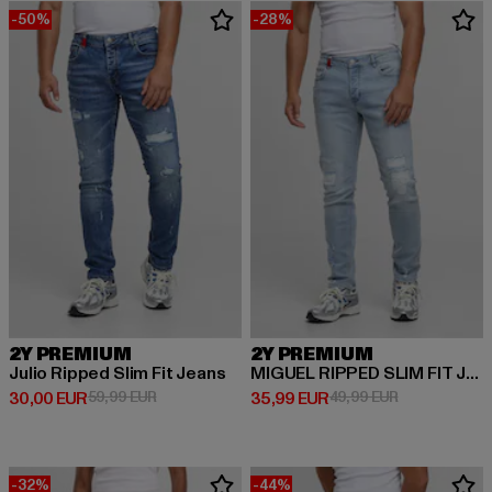
-50%
-28%
2Y PREMIUM
2Y PREMIUM
Julio Ripped Slim Fit Jeans
MIGUEL RIPPED SLIM FIT JEANS
Derzeitiger Preis: 30,00 EUR
Aktionspreis: 59,99 EUR
Derzeitiger Preis: 35,99 EUR
Aktionspreis:
30,00 EUR
59,99 EUR
35,99 EUR
49,99 EUR
-32%
-44%