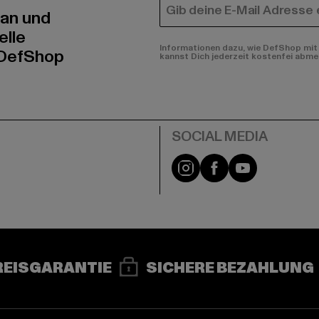
E-MAIL
 an und
elle
Informationen dazu, wie DefShop mit 
 DefShop
kannst Dich jederzeit kostenfei abme
e
Instagram
Facebook
YouTube
REISGARANTIE
SICHERE BEZAHLUNG