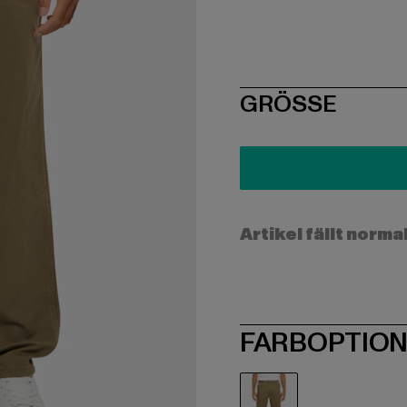
SIZE
GRÖSSE
Artikel fällt norma
FARBOPTIO