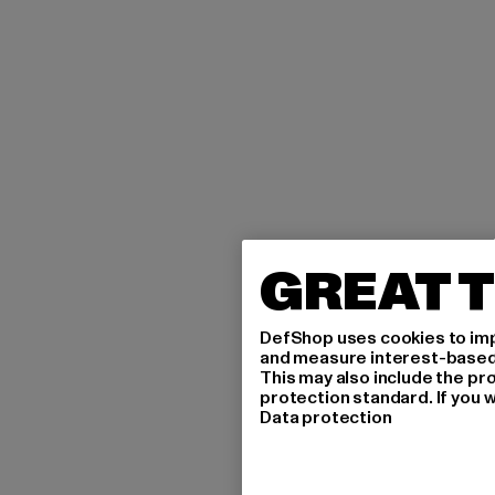
GREAT T
DefShop uses cookies to imp
and measure interest-based c
This may also include the pr
protection standard. If you w
Data protection