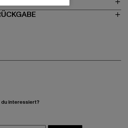
ISE
 RÜCKGABE
 du interessiert?