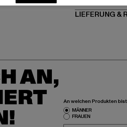
PFLEGEHINWE
LIEFERUNG &
H AN,
IERT
An welchen Produkten bist
N!
MÄNNER
FRAUEN