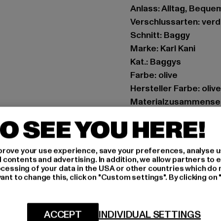
Anlass: Alltag, Beque
Verschlussarten: ver
Schnitt: Baggy
Marke: Karl Kani
Kat.: Baggys
Farbe: olive
Hersteller Farbe: olive
Materialzusammense
Art.Nr: 60020012-001
O SEE YOU HERE!
Hersteller: Urban Sty
rove your use experience, save your preferences, analyse u
agentur@urbanstyle
ontents and advertising. In addition, we allow partners to e
Schanzenstraße 41 | 5
ocessing of your data in the USA or other countries which do 
ant to change this, click on "Custom settings". By clicking on 
GRÖSSE 
ACCEPT
INDIVIDUAL SETTINGS