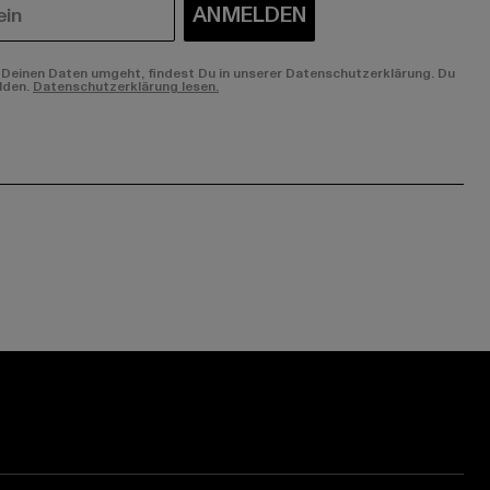
ANMELDEN
Deinen Daten umgeht, findest Du in unserer Datenschutzerklärung. Du
lden.
Datenschutzerklärung lesen.