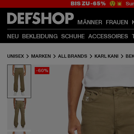
BIS ZU -65%
😲💥 Sum
MÄNNER
FRAUEN
NEU
BEKLEIDUNG
SCHUHE
ACCESSOIRES
UNISEX
MARKEN
ALL BRANDS
KARL KANI
BE
-60%