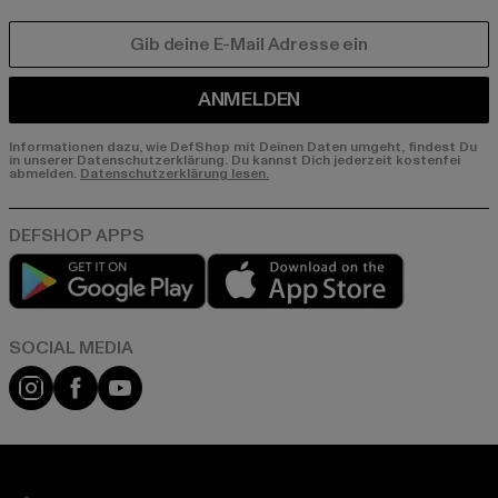
E-MAIL
ANMELDEN
Informationen dazu, wie DefShop mit Deinen Daten umgeht, findest Du
in unserer Datenschutzerklärung. Du kannst Dich jederzeit kostenfei
abmelden.
Datenschutzerklärung lesen.
Play market
App store
Instagram
Facebook
YouTube