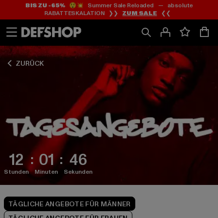
BIS ZU -65%
😲💥 Summer Sale Reloaded — absolute
Zum
Zum
Zum
RABATTESKALATION ❯❯
ZUM SALE
❮❮
Inhalt
Fußzeile
Produktraster
springen
springen
springen
ZURÜCK
12
01
45
Stunden
Minuten
Sekunden
TÄGLICHE ANGEBOTE FÜR MÄNNER