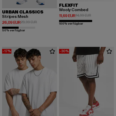
FLEXFIT
Wooly Combed
URBAN CLASSICS
Derzeitiger Preis: 11,69 EUR
Aktionspreis: 1
11,69 EUR
14,99 EUR
Stripes Mesh
Derzeitiger Preis: 26,09 EUR
Aktionspreis: 29,99 EUR
26,09 EUR
29,99 EUR
100% verfügbar
50% verfügbar
-17%
-30%