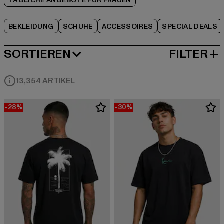
TÄGLICHE ANGEBOTE FÜR FRAUEN
BEKLEIDUNG
SCHUHE
ACCESSOIRES
SPECIAL DEALS
SORTIEREN
FILTER
BELIEBTESTE
13,354 ARTIKEL
-28%
-30%