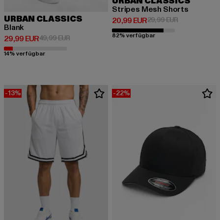
URBAN CLASSICS
Stripes Mesh Shorts
URBAN CLASSICS
Derzeitiger Preis: 20,99 EUR
Aktionspreis:
20,99 EUR
29,99 EUR
Blank
82% verfügbar
Derzeitiger Preis: 29,99 EUR
Aktionspreis: 49,99 EUR
29,99 EUR
49,99 EUR
14% verfügbar
-13%
-22%