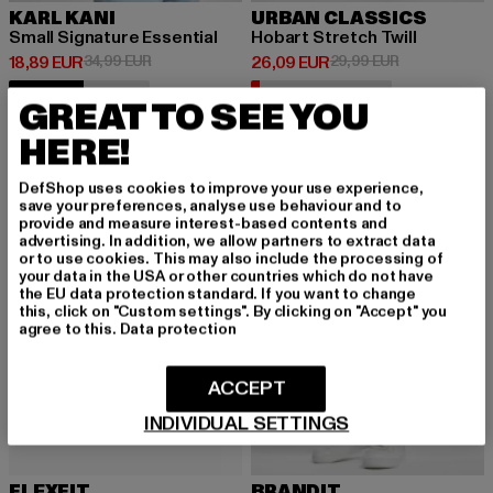
KARL KANI
URBAN CLASSICS
Small Signature Essential
Hobart Stretch Twill
Derzeitiger Preis: 18,89 EUR
Aktionspreis: 34,99 EUR
Derzeitiger Preis: 26,09 EUR
Aktionspreis:
18,89 EUR
34,99 EUR
26,09 EUR
29,99 EUR
53% verfügbar
6% verfügbar
GREAT TO SEE YOU
HERE!
-20%
-18%
DefShop uses cookies to improve your use experience,
save your preferences, analyse use behaviour and to
provide and measure interest-based contents and
advertising. In addition, we allow partners to extract data
or to use cookies. This may also include the processing of
your data in the USA or other countries which do not have
the EU data protection standard. If you want to change
this, click on "Custom settings". By clicking on "Accept" you
agree to this.
Data protection
ACCEPT
INDIVIDUAL SETTINGS
FLEXFIT
BRANDIT