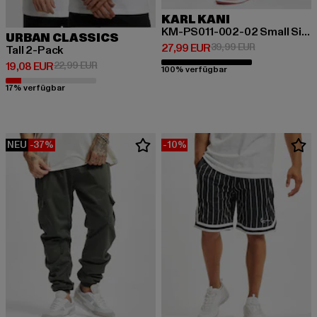
KARL KANI
KM-PS011-002-02 Small Signature Pinstripe Mesh Shorts
URBAN CLASSICS
Derzeitiger Preis: 27,99 EUR
Aktionspreis:
27,99 EUR
39,99 EUR
Tall 2-Pack
Derzeitiger Preis: 19,08 EUR
Aktionspreis: 22,99 EUR
19,08 EUR
22,99 EUR
100% verfügbar
17% verfügbar
NEU
-37%
-10%