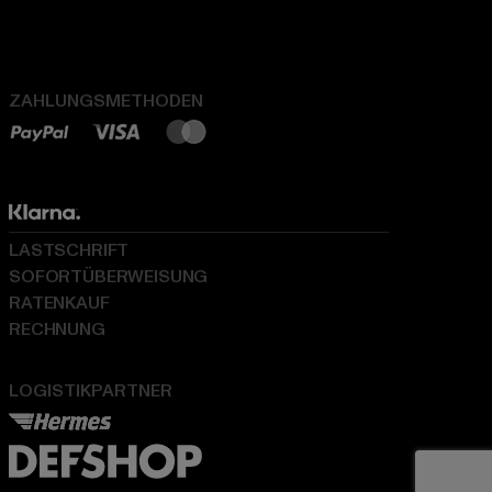
ZAHLUNGSMETHODEN
LASTSCHRIFT
SOFORTÜBERWEISUNG
RATENKAUF
RECHNUNG
LOGISTIKPARTNER