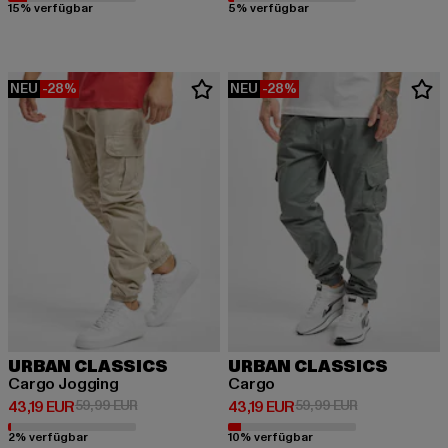
15% verfügbar
5% verfügbar
NEU
-28%
NEU
-28%
URBAN CLASSICS
URBAN CLASSICS
Cargo Jogging
Cargo
Derzeitiger Preis: 43,19 EUR
Aktionspreis: 59,99 EUR
Derzeitiger Preis: 43,19 EUR
Aktionspreis: 
43,19 EUR
59,99 EUR
43,19 EUR
59,99 EUR
2% verfügbar
10% verfügbar