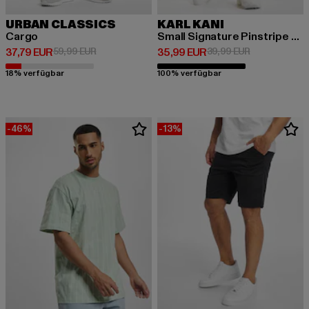
URBAN CLASSICS
KARL KANI
Cargo
Small Signature Pinstripe Mesh
Derzeitiger Preis: 37,79 EUR
Aktionspreis: 59,99 EUR
Derzeitiger Preis: 35,99 EUR
Aktionspreis:
37,79 EUR
59,99 EUR
35,99 EUR
39,99 EUR
18% verfügbar
100% verfügbar
-46%
-13%