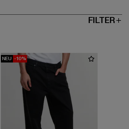
FILTER
NEU
-10%