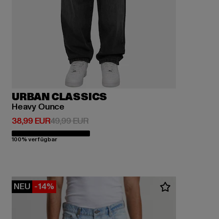
URBAN CLASSICS
Heavy Ounce
Derzeitiger Preis: 38,99 EUR
Aktionspreis: 49,99 EUR
38,99 EUR
49,99 EUR
100% verfügbar
NEU
-14%