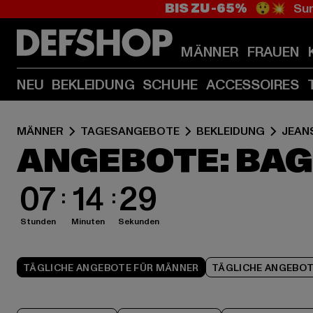
BIS ZU -65%
😲💥 Sum
MÄNNER
FRAUEN
NEU
BEKLEIDUNG
SCHUHE
ACCESSOIRES
MÄNNER
TAGESANGEBOTE
BEKLEIDUNG
JEAN
ANGEBOTE: BAG
07
14
28
Stunden
Minuten
Sekunden
TÄGLICHE ANGEBOTE FÜR MÄNNER
TÄGLICHE ANGEBOT