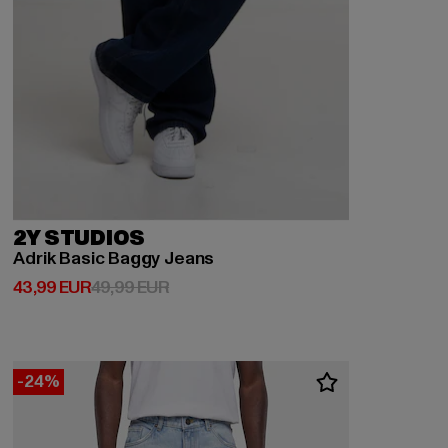
2Y STUDIOS
Adrik Basic Baggy Jeans
Derzeitiger Preis: 43,99 EUR
Aktionspreis: 49,99 EUR
43,99 EUR
49,99 EUR
-24%