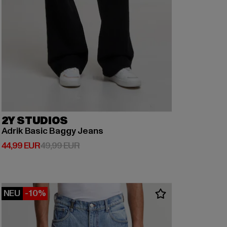
2Y STUDIOS
Adrik Basic Baggy Jeans
Derzeitiger Preis: 44,99 EUR
Aktionspreis: 49,99 EUR
44,99 EUR
49,99 EUR
NEU
-10%