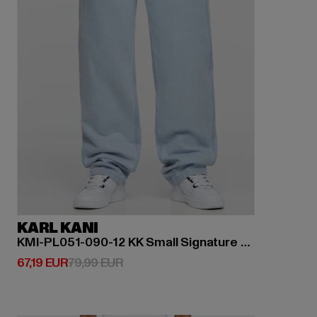
KARL KANI
KMI-PL051-090-12 KK Small Signature Baggy Five Pocket Denim
Derzeitiger Preis: 67,19 EUR
Aktionspreis: 79,99 EUR
67,19 EUR
79,99 EUR