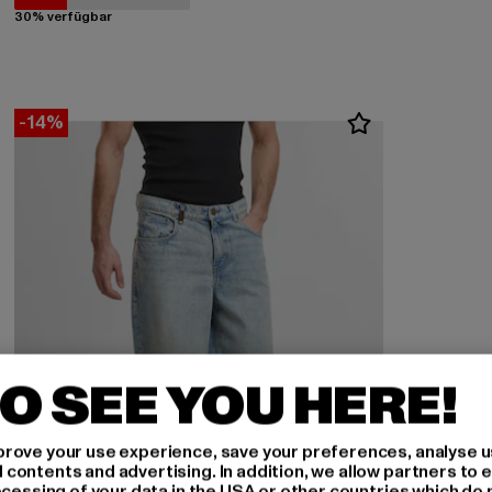
30% verfügbar
-14%
O SEE YOU HERE!
rove your use experience, save your preferences, analyse u
ontents and advertising. In addition, we allow partners to e
ocessing of your data in the USA or other countries which do 