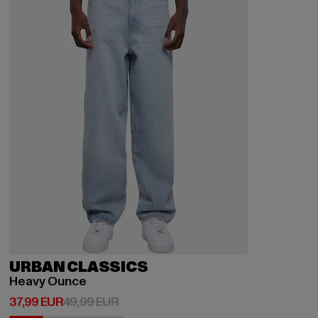
URBAN CLASSICS
Heavy Ounce
Derzeitiger Preis: 37,99 EUR
Aktionspreis: 49,99 EUR
37,99 EUR
49,99 EUR