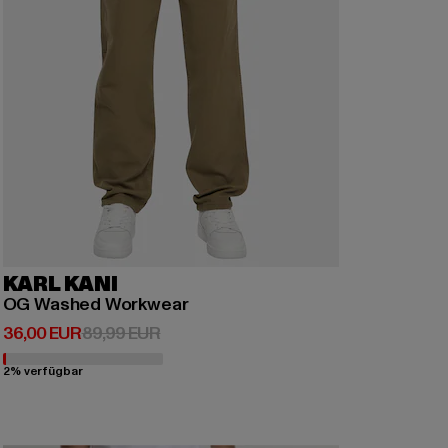
KARL KANI
OG Washed Workwear
Derzeitiger Preis: 36,00 EUR
Aktionspreis: 89,99 EUR
36,00 EUR
89,99 EUR
2% verfügbar