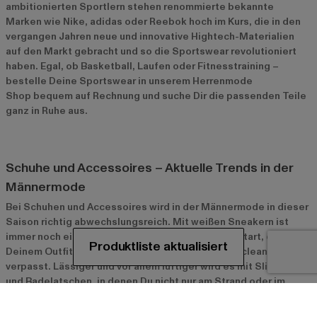
ambitionierten Sportlern stehen renommierte bekannte
Marken wie Nike, adidas oder Reebok hoch im Kurs, die in den
vergangen Jahren neue und innovative Hightech-Materialien
auf den Markt gebracht und so die Sportswear revolutioniert
haben. Egal, ob Basketball, Laufen oder Fitnesstraining –
bestelle Deine Sportswear in unserem Herrenmode
Shop bequem auf Rechnung und suche Dir die passenden Teile
ganz in Ruhe aus.
Schuhe und Accessoires – Aktuelle Trends in der
Männermode
Bei Schuhen und Accessoires wird in der Männermode in dieser
Saison richtig abwechslungsreich. Mit weißen Sneakern ist
immer noch ein echter Streetwear-Klassiker am Start, der
Deinem Outfit einen sportlichen und gleichzeitig cleanen Look
verpasst. Lässiger und vor allem luftiger wird es mit Slippers
und Badelatschen, in denen Du nicht nur am Strand oder im
Freibad eine gute Figur machst. Derweil bieten Dir luftige Caps
und runde Sonnenbrillen mit verspiegelten Gläsern einen