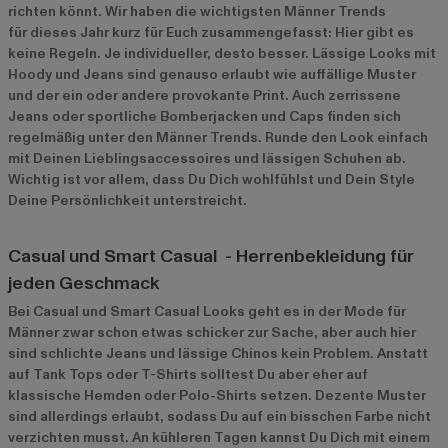
richten könnt. Wir haben die wichtigsten Männer Trends
für dieses Jahr kurz für Euch zusammengefasst: Hier gibt es
keine Regeln. Je individueller, desto besser. Lässige Looks mit
Hoody und Jeans sind genauso erlaubt wie auffällige Muster
und der ein oder andere provokante Print. Auch zerrissene
Jeans oder sportliche Bomberjacken und Caps finden sich
regelmäßig unter den Männer Trends. Runde den Look einfach
mit Deinen Lieblingsaccessoires und lässigen Schuhen ab.
Wichtig ist vor allem, dass Du Dich wohlfühlst und Dein Style
Deine Persönlichkeit unterstreicht.
Casual und Smart Casual - Herrenbekleidung für
jeden Geschmack
Bei Casual und Smart Casual Looks geht es in der Mode für
Männer zwar schon etwas schicker zur Sache, aber auch hier
sind schlichte Jeans und lässige Chinos kein Problem. Anstatt
auf Tank Tops oder T-Shirts solltest Du aber eher auf
klassische Hemden oder Polo-Shirts setzen. Dezente Muster
sind allerdings erlaubt, sodass Du auf ein bisschen Farbe nicht
verzichten musst. An kühleren Tagen kannst Du Dich mit einem