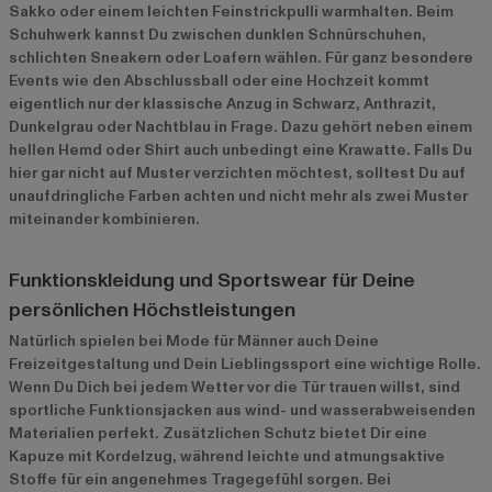
Sakko oder einem leichten Feinstrickpulli warmhalten. Beim
Schuhwerk kannst Du zwischen dunklen Schnürschuhen,
schlichten Sneakern oder Loafern wählen. Für ganz besondere
Events wie den Abschlussball oder eine Hochzeit kommt
eigentlich nur der klassische Anzug in Schwarz, Anthrazit,
Dunkelgrau oder Nachtblau in Frage. Dazu gehört neben einem
hellen Hemd oder Shirt auch unbedingt eine Krawatte. Falls Du
hier gar nicht auf Muster verzichten möchtest, solltest Du auf
unaufdringliche Farben achten und nicht mehr als zwei Muster
miteinander kombinieren.
Funktionskleidung und Sportswear für Deine
persönlichen Höchstleistungen
Natürlich spielen bei Mode für Männer auch Deine
Freizeitgestaltung und Dein Lieblingssport eine wichtige Rolle.
Wenn Du Dich bei jedem Wetter vor die Tür trauen willst, sind
sportliche Funktionsjacken aus wind- und wasserabweisenden
Materialien perfekt. Zusätzlichen Schutz bietet Dir eine
Kapuze mit Kordelzug, während leichte und atmungsaktive
Stoffe für ein angenehmes Tragegefühl sorgen. Bei