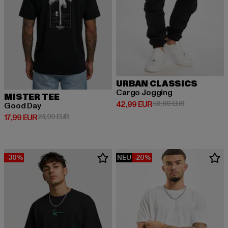
URBAN CLASSICS
Cargo Jogging
MISTER TEE
Derzeitiger Preis: 42,99 EUR
Aktionspreis:
42,99 EUR
59,99 EUR
Good Day
Derzeitiger Preis: 17,99 EUR
Aktionspreis: 24,99 EUR
17,99 EUR
24,99 EUR
-30%
NEU
-20%