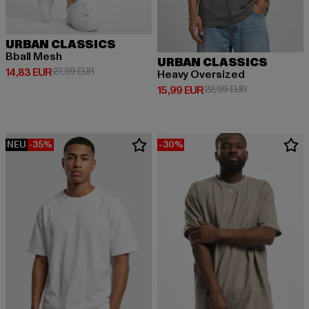
URBAN CLASSICS
Bball Mesh
URBAN CLASSICS
Derzeitiger Preis: 14,83 EUR
Aktionspreis: 27,99 EUR
14,83 EUR
27,99 EUR
Heavy Oversized
Derzeitiger Preis: 15,99 EUR
Aktionspreis: 
15,99 EUR
22,99 EUR
NEU
-35%
-30%