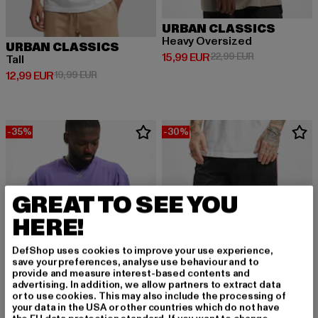
URBAN CLASSICS
Heavy Oversized
URBAN CLASSICS
Derzeitiger Preis: 15,99 EUR
Aktionspreis: 
15,99 EUR
22,99 EUR
Tall
Derzeitiger Preis: 12,99 EUR
Aktionspreis: 19,99 EUR
12,99 EUR
19,99 EUR
-35%
-30%
GREAT TO SEE YOU
HERE!
DefShop uses cookies to improve your use experience,
save your preferences, analyse use behaviour and to
provide and measure interest-based contents and
advertising. In addition, we allow partners to extract data
or to use cookies. This may also include the processing of
your data in the USA or other countries which do not have