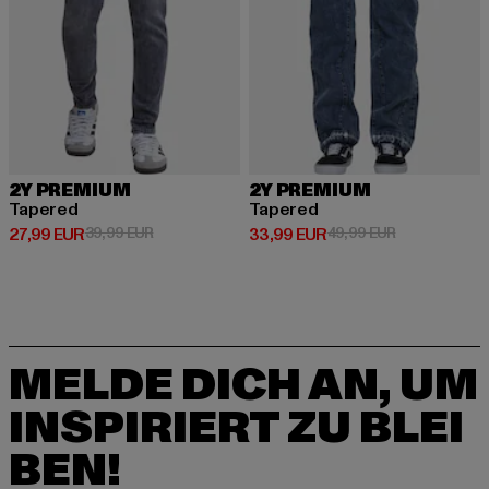
2Y PREMIUM
2Y PREMIUM
Tapered
Tapered
Derzeitiger Preis: 27,99 EUR
Aktionspreis: 39,99 EUR
Derzeitiger Preis: 33,99 EUR
Aktionspreis:
27,99 EUR
39,99 EUR
33,99 EUR
49,99 EUR
MELDE DICH AN, UM
INSPIRIERT ZU BLEI
BEN!