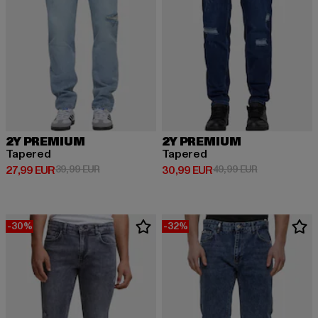
2Y PREMIUM
2Y PREMIUM
Tapered
Tapered
Derzeitiger Preis: 27,99 EUR
Aktionspreis: 39,99 EUR
Derzeitiger Preis: 30,99 EUR
Aktionspreis:
27,99 EUR
39,99 EUR
30,99 EUR
49,99 EUR
-30%
-32%