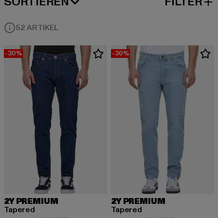
SORTIEREN
FILTER
BELIEBTESTE
52 ARTIKEL
-30%
-30%
2Y PREMIUM
2Y PREMIUM
Tapered
Tapered