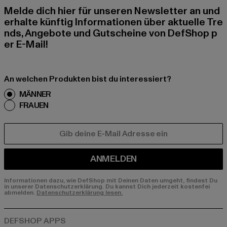
Melde dich hier für unseren Newsletter an und
erhalte künftig Informationen über aktuelle Tre
nds, Angebote und Gutscheine von DefShop p
er E-Mail!
An welchen Produkten bist du interessiert?
MÄNNER
FRAUEN
E-MAIL
ANMELDEN
Informationen dazu, wie DefShop mit Deinen Daten umgeht, findest Du
in unserer Datenschutzerklärung. Du kannst Dich jederzeit kostenfei
abmelden.
Datenschutzerklärung lesen.