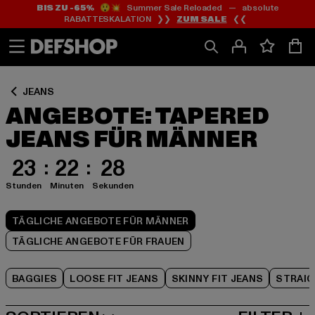
BIS ZU -65%
😲💥 Summer Sale Reloaded — absolute
Zum
Zum
Zum
RABATTESKALATION ❯❯
ZUM SALE
❮❮
Inhalt
Fußzeile
Produktraster
springen
springen
springen
JEANS
ANGEBOTE: TAPERED
JEANS FÜR MÄNNER
23
22
27
Stunden
Minuten
Sekunden
TÄGLICHE ANGEBOTE FÜR MÄNNER
TÄGLICHE ANGEBOTE FÜR FRAUEN
BAGGIES
LOOSE FIT JEANS
SKINNY FIT JEANS
STRAIG