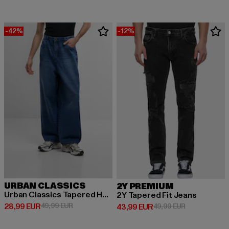
-42%
-12%
URBAN CLASSICS
2Y PREMIUM
Urban Classics Tapered Heavy Ounce Baggy Jeans
2Y Tapered Fit Jeans
Derzeitiger Preis: 28,99 EUR
Aktionspreis: 49,99 EUR
28,99 EUR
49,99 EUR
Derzeitiger Preis: 43,99 EUR
Aktionspreis:
43,99 EUR
49,99 EUR