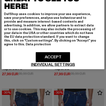
HERE!
DefShop uses cookies to improve your use experience,
save your preferences, analyse use behaviour and to
provide and measure interest-based contents and
advertising. In addition, we allow partners to extract data
or to use cookies. This may also include the processing of
your data in the USA or other countries which do not have
the EU data protection standard. If you want to change
this, click on "Custom settings". By clicking on "Accept" you
agree to this.
Data protection
ACCEPT
INDIVIDUAL SETTINGS
2Y PREMIUM
2Y PREMIUM
Tapered Fit
Tapered
Derzeitiger Preis: 27,99 EUR
Aktionspreis: 39,99 EUR
Derzeitiger Preis: 27,99 EUR
Aktionspreis:
27,99 EUR
39,99 EUR
27,99 EUR
39,99 EUR
-30%
-30%