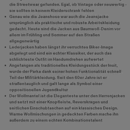
die Streetwear gefunden. Egal, ob Vintage oder neuwertig -
sie sollten in keinem Kleiderschrank fehlen
Genau wie die Jeanshose war auch die Jeansjacke
ursprünglich als praktische und robuste Arbeitskleidung
gedacht. Heute sind die Jacken aus Baumwoll-Denim vor
allem im Frühling und Sommer auf den Straßen
allgegenwärtig
Lederjacken haben längst ihr verruchtes Biker-Image
abgelegt und sind ein echter Klassiker, der auch das
schlichteste Outfit im Handumdrehen aufwertet
Angefangen als traditionelles Kleidungsstück der Inuit,
wurde der Parka dank seiner hohen Funktionalität schnell
Teil der Militärkleidung. Seit den 60er Jahre ist er
straßentauglich und galt lange als Symbol einer
oppositionellen Jugendkultur
Der Wollmantel ist die Eleganteste unter den Herrenjacken
und setzt mit einer Knopfleiste, Reverskragen und
seitlichen Einschubtaschen auf ein klassisches Design.
Warme Wollmischungen in gedeckten Farben mache ihn
außerdem zu einem echten Kombinationstalent