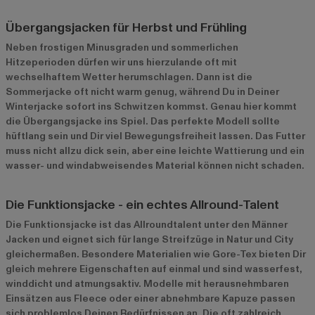
Übergangsjacken für Herbst und Frühling
Neben frostigen Minusgraden und sommerlichen
Hitzeperioden dürfen wir uns hierzulande oft mit
wechselhaftem Wetter herumschlagen. Dann ist die
Sommerjacke oft nicht warm genug, während Du in Deiner
Winterjacke sofort ins Schwitzen kommst. Genau hier kommt
die Übergangsjacke ins Spiel. Das perfekte Modell sollte
hüftlang sein und Dir viel Bewegungsfreiheit lassen. Das Futter
muss nicht allzu dick sein, aber eine leichte Wattierung und ein
wasser- und windabweisendes Material können nicht schaden.
Die Funktionsjacke - ein echtes Allround-Talent
Die Funktionsjacke ist das Allroundtalent unter den Männer
Jacken und eignet sich für lange Streifzüge in Natur und City
gleichermaßen. Besondere Materialien wie Gore-Tex bieten Dir
gleich mehrere Eigenschaften auf einmal und sind wasserfest,
winddicht und atmungsaktiv. Modelle mit herausnehmbaren
Einsätzen aus Fleece oder einer abnehmbare Kapuze passen
sich problemlos Deinen Bedürfnissen an. Die oft zahlreich