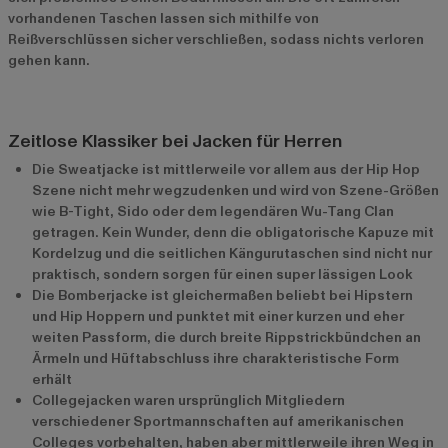
vorhandenen Taschen lassen sich mithilfe von
Reißverschlüssen sicher verschließen, sodass nichts verloren
gehen kann.
Zeitlose Klassiker bei Jacken für Herren
Die Sweatjacke ist mittlerweile vor allem aus der Hip Hop
Szene nicht mehr wegzudenken und wird von Szene-Größen
wie B-Tight, Sido oder dem legendären Wu-Tang Clan
getragen. Kein Wunder, denn die obligatorische Kapuze mit
Kordelzug und die seitlichen Kängurutaschen sind nicht nur
praktisch, sondern sorgen für einen super lässigen Look
Die Bomberjacke ist gleichermaßen beliebt bei Hipstern
und Hip Hoppern und punktet mit einer kurzen und eher
weiten Passform, die durch breite Rippstrickbündchen an
Ärmeln und Hüftabschluss ihre charakteristische Form
erhält
Collegejacken waren ursprünglich Mitgliedern
verschiedener Sportmannschaften auf amerikanischen
Colleges vorbehalten, haben aber mittlerweile ihren Weg in