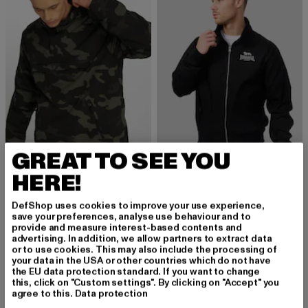
GREAT TO SEE YOU
BRANDIT
HERE!
Men
LONSDALE LONDON
Derzeitiger Preis: 25,20 EUR
Aktionspreis: 59,99 EUR
25,20 EUR
59,99 EUR
CLASSIC
DefShop uses cookies to improve your use experience,
save your preferences, analyse use behaviour and to
Derzeitiger Preis: 80,99 EUR
Aktionspreis:
80,99 EUR
89,99 EUR
provide and measure interest-based contents and
advertising. In addition, we allow partners to extract data
or to use cookies. This may also include the processing of
your data in the USA or other countries which do not have
the EU data protection standard. If you want to change
-10%
this, click on "Custom settings". By clicking on "Accept" you
agree to this.
Data protection