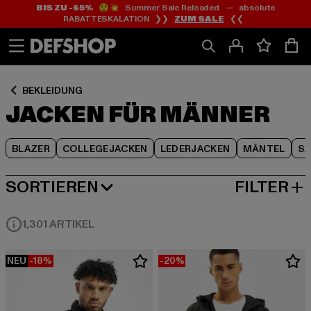
BIS ZU -65%
😲💥 Summer Sale Reloaded — absolute
Zum
Zum
Zum
RABATTESKALATION ❯❯
ZUM SALE
❮❮
Inhalt
Fußzeile
Produktraster
springen
springen
springen
BEKLEIDUNG
JACKEN FÜR MÄNNER
BLAZER
COLLEGEJACKEN
LEDERJACKEN
MÄNTEL
S
SORTIEREN
FILTER
BELIEBTESTE
1,301 ARTIKEL
NEU
-18%
-20%