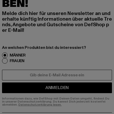
BEN!
Melde dich hier für unseren Newsletter an und
erhalte künftig Informationen über aktuelle Tre
nds, Angebote und Gutscheine von DefShop p
er E-Mail!
An welchen Produkten bist du interessiert?
MÄNNER
FRAUEN
E-MAIL
ANMELDEN
Informationen dazu, wie DefShop mit Deinen Daten umgeht, findest Du
in unserer Datenschutzerklärung. Du kannst Dich jederzeit kostenfei
abmelden.
Datenschutzerklärung lesen.