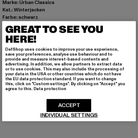
Marke: Urban Classics
Kat.: Winterjacken
Farbe: schwarz
Hersteller Farbe: black
GREAT TO SEE YOU
Materialzusammensetzung: 100% Nylon
HERE!
Art.Nr: TB7585-00007
DefShop uses cookies to improve your use experience,
Hersteller: TB International GmbH |
info@tbint.de
save your preferences, analyse use behaviour and to
provide and measure interest-based contents and
Dr.-Robert-Murjahn-Straße 7 | 64372 Ober-Ramstadt |
advertising. In addition, we allow partners to extract data
DE
or to use cookies. This may also include the processing of
your data in the USA or other countries which do not have
the EU data protection standard. If you want to change
this, click on "Custom settings". By clicking on "Accept" you
agree to this.
Data protection
GRÖSSE & PASSFORM
PFLEGEHINWEISE
ACCEPT
INDIVIDUAL SETTINGS
LIEFERUNG & RÜCKGABE