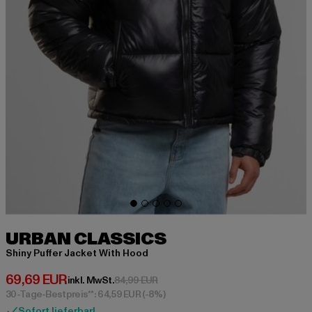
URBAN CLASSICS
Shiny Puffer Jacket With Hood
Derzeitiger Preis: 69,69 EUR
69,69 EUR
Aktionspreis: 84,99 EUR
inkl. MwSt.
84,99 EUR
30-Tage-Bestpreis**: 64,59 EUR
(-8%)
Sofort lieferbar!