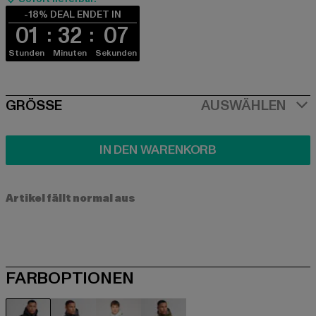
-18% DEAL ENDET IN
01
32
07
Stunden
Minuten
Sekunden
SIZE
GRÖSSE
AUSWÄHLEN
IN DEN WARENKORB
Artikel fällt normal aus
FARBOPTIONEN