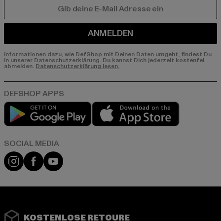
E-MAIL
ANMELDEN
Informationen dazu, wie DefShop mit Deinen Daten umgeht, findest Du
in unserer Datenschutzerklärung. Du kannst Dich jederzeit kostenfei
abmelden.
Datenschutzerklärung lesen.
Play market
App store
Instagram
Facebook
YouTube
KOSTENLOSE RETOURE