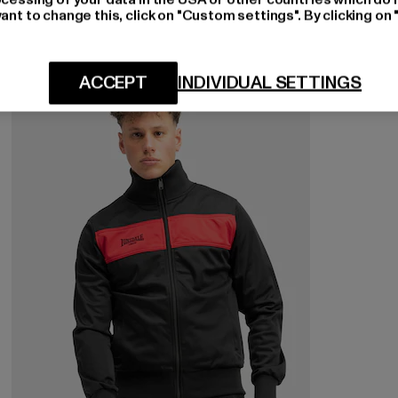
ant to change this, click on "Custom settings". By clicking on 
ACCEPT
INDIVIDUAL SETTINGS
-10%