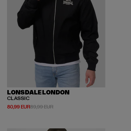
LONSDALE LONDON
CLASSIC
Derzeitiger Preis: 80,99 EUR
Aktionspreis: 89,99 EUR
80,99 EUR
89,99 EUR