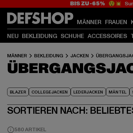
BIS ZU -65%
😲💥 Sum
MÄNNER
FRAUEN
NEU
BEKLEIDUNG
SCHUHE
ACCESSOIRES
MÄNNER
BEKLEIDUNG
JACKEN
ÜBERGANGSJA
ÜBERGANGSJAC
BLAZER
COLLEGEJACKEN
LEDERJACKEN
MÄNTEL
SORTIEREN NACH:
BELIEBTE
580 ARTIKEL