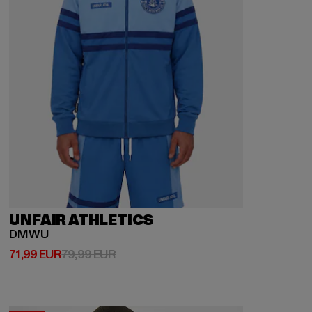
UNFAIR ATHLETICS
DMWU
Derzeitiger Preis: 71,99 EUR
Aktionspreis: 79,99 EUR
71,99 EUR
79,99 EUR