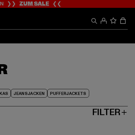
ION ❯❯
ZUM SALE
❮❮
R
KAS
JEANSJACKEN
PUFFERJACKETS
FILTER