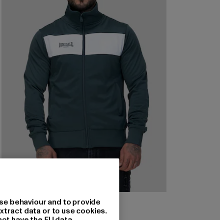
LONSDALE LONDON
se behaviour and to provide
Alnwick
xtract data or to use cookies.
not have the EU data