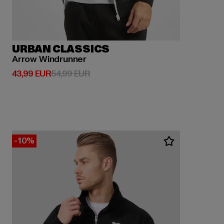
URBAN CLASSICS
Arrow Windrunner
Derzeitiger Preis: 43,99 EUR
Aktionspreis: 54,99 EUR
43,99 EUR
54,99 EUR
-10%