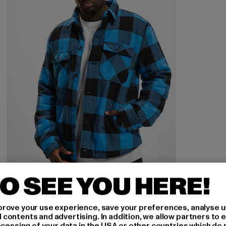
O SEE YOU HERE!
BRANDIT
Lumber
rove your use experience, save your preferences, analyse u
Derzeitiger Preis: 25,20 EUR
Aktionspreis: 59,99 EUR
25,20 EUR
59,99 EUR
ontents and advertising. In addition, we allow partners to e
ocessing of your data in the USA or other countries which do 