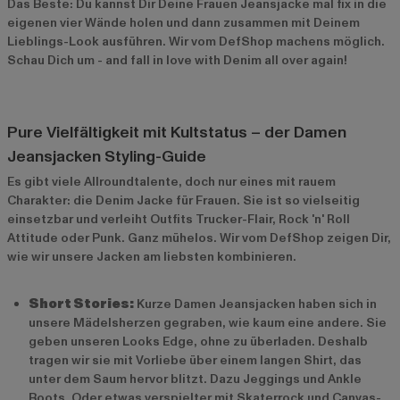
Das Beste: Du kannst Dir Deine Frauen Jeansjacke mal fix in die
eigenen vier Wände holen und dann zusammen mit Deinem
Lieblings-Look ausführen. Wir vom DefShop machens möglich.
Schau Dich um - and fall in love with Denim all over again!
Pure Vielfältigkeit mit Kultstatus – der Damen
Jeansjacken Styling-Guide
Es gibt viele Allroundtalente, doch nur eines mit rauem
Charakter: die Denim Jacke für Frauen. Sie ist so vielseitig
einsetzbar und verleiht Outfits Trucker-Flair, Rock 'n' Roll
Attitude oder Punk. Ganz mühelos. Wir vom DefShop zeigen Dir,
wie wir unsere Jacken am liebsten kombinieren.
Short Stories:
Kurze Damen Jeansjacken haben sich in
unsere Mädelsherzen gegraben, wie kaum eine andere. Sie
geben unseren Looks Edge, ohne zu überladen. Deshalb
tragen wir sie mit Vorliebe über einem langen Shirt, das
unter dem Saum hervor blitzt. Dazu Jeggings und Ankle
Boots. Oder etwas verspielter mit Skaterrock und Canvas-