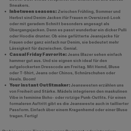
Sneakers.
Inbetween seasons:
Zwischen Frühling, Sommer und
Herbst sind Denim Jacken ifür Frauen m Oversized-Look
oder mit geradem Schnitt besonders angesagt als
Übergangsjacken. Denn es passt wunderbar ein dicker Pulli
oder Hoodie drunter. Ob eine gefütterte Jeansjacke für
Frauen oder ganz einfach nur Denim, sie bedeutet mehr
Lässigkeit für dazwischen. Genial.
Casual Friday Favrorite:
Jeans Blazer sehen einfach
hammer gut aus. Und sie eignen sich ideal für den
aufgelockerten Dresscode am Freitag. Mit Hemd, Bluse
oder T-Shirt, Jeans oder Chinos, Schnürschuhen oder
Heels. Boom!
Your instant Outfitmaker:
Jeanswesten erzählen uns
von Freiheit und Stärke. Mädels integrieren den maskulinen
Vibe in feminine Boho- oder rotzige Punk-Outfits. Für einen
formaleren Auftritt gibt es die Jeansweste auch in taillierter
Passform. Einfach über einem Kragenhemd oder einer Bluse
tragen. Fertig!