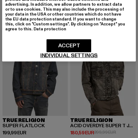
Derzeitiger Preis: 61,50 EUR
Aktionspreis:
61,50 EUR
149,99 EUR
Derzeitiger Preis: 100,79 EUR
Aktionspreis: 119,99 EUR
100,79 EUR
119,99 EUR
advertising. In addition, we allow partners to extract data
or to use cookies. This may also include the processing of
your data in the USA or other countries which do not have
the EU data protection standard. If you want to change
this, click on "Custom settings". By clicking on "Accept" you
-14%
agree to this.
Data protection
ACCEPT
INDIVIDUAL SETTINGS
TRUE RELIGION
TRUE RELIGION
SUPER FLATLOCK
ACID OVERDYE SUPER T JACKET
Derzeitiger Preis: 199,99 EUR
Derzeitiger Preis: 180,59 EUR
Aktionsprei
199,99 EUR
180,59 EUR
209,99 EUR