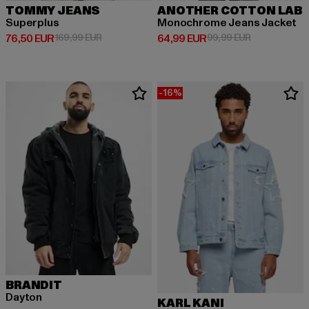
TOMMY JEANS
ANOTHER COTTON LAB
Superplus
Monochrome Jeans Jacket
Derzeitiger Preis: 76,50 EUR
Aktionspreis: 169,99 EUR
Derzeitiger Preis: 64,99 EUR
Aktionspreis:
76,50 EUR
169,99 EUR
64,99 EUR
99,99 EUR
-16%
BRANDIT
Dayton
KARL KANI