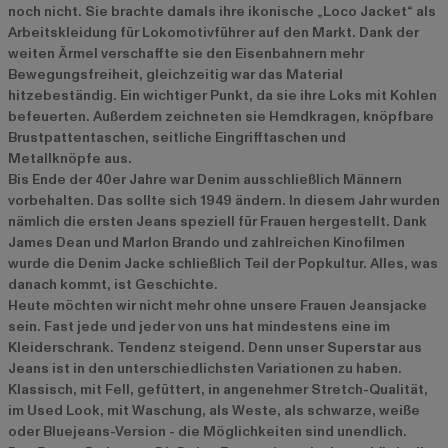
noch nicht. Sie brachte damals ihre ikonische „Loco Jacket“ als
Arbeitskleidung für Lokomotivführer auf den Markt. Dank der
weiten Ärmel verschaffte sie den Eisenbahnern mehr
Bewegungsfreiheit, gleichzeitig war das Material
hitzebeständig. Ein wichtiger Punkt, da sie ihre Loks mit Kohlen
befeuerten. Außerdem zeichneten sie Hemdkragen, knöpfbare
Brustpattentaschen, seitliche Eingrifftaschen und
Metallknöpfe aus.
Bis Ende der 40er Jahre war Denim ausschließlich Männern
vorbehalten. Das sollte sich 1949 ändern. In diesem Jahr wurden
nämlich die ersten Jeans speziell für Frauen hergestellt. Dank
James Dean und Marlon Brando und zahlreichen Kinofilmen
wurde die Denim Jacke schließlich Teil der Popkultur. Alles, was
danach kommt, ist Geschichte.
Heute möchten wir nicht mehr ohne unsere Frauen Jeansjacke
sein. Fast jede und jeder von uns hat mindestens eine im
Kleiderschrank. Tendenz steigend. Denn unser Superstar aus
Jeans ist in den unterschiedlichsten Variationen zu haben.
Klassisch, mit Fell, gefüttert, in angenehmer Stretch-Qualität,
im Used Look, mit Waschung, als Weste, als schwarze, weiße
oder Bluejeans-Version - die Möglichkeiten sind unendlich.