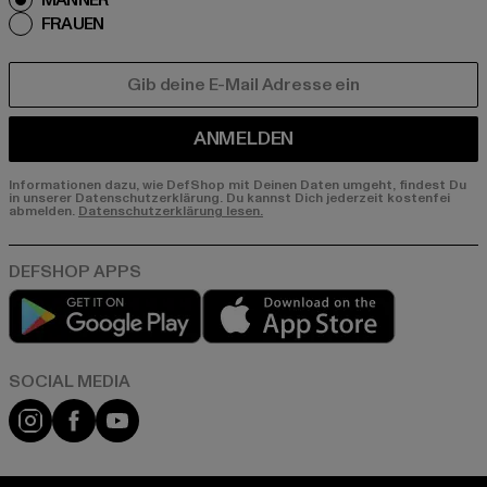
MÄNNER
FRAUEN
E-MAIL
ANMELDEN
Informationen dazu, wie DefShop mit Deinen Daten umgeht, findest Du
in unserer Datenschutzerklärung. Du kannst Dich jederzeit kostenfei
abmelden.
Datenschutzerklärung lesen.
Play market
App store
Instagram
Facebook
YouTube