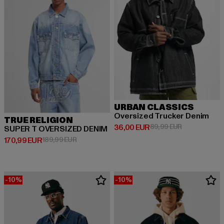
URBAN CLASSICS
Oversized Trucker Denim
TRUE RELIGION
Derzeitiger Preis: 36,00 EUR
Aktionspreis:
36,00 EUR
89,99 EUR
SUPER T OVERSIZED DENIM
Derzeitiger Preis: 170,99 EUR
Aktionspreis: 189,99 EUR
170,99 EUR
189,99 EUR
-10%
-10%