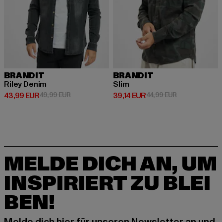
BRANDIT
BRANDIT
Riley Denim
Slim
Derzeitiger Preis: 43,99 EUR
Aktionspreis: 49,99 EUR
Derzeitiger Preis: 39,14 EUR
Aktionspreis: 
43,99 EUR
49,99 EUR
39,14 EUR
44,99 EUR
MELDE DICH AN, UM
INSPIRIERT ZU BLEI
BEN!