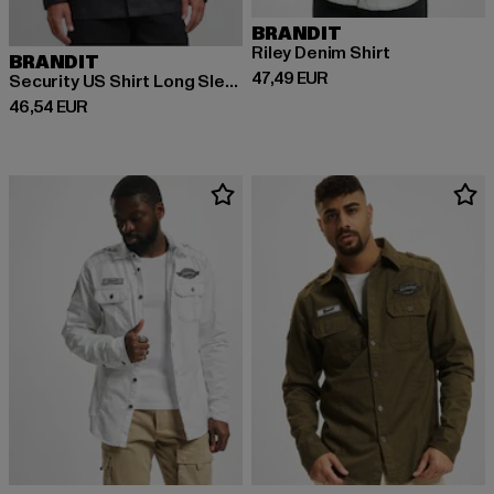
BRANDIT
Riley Denim Shirt
BRANDIT
Derzeitiger Preis: 47,49 EUR
47,49 EUR
Security US Shirt Long Sleeve
Derzeitiger Preis: 46,54 EUR
46,54 EUR