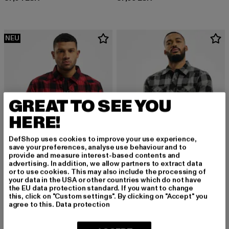
NEU
GREAT TO SEE YOU
HERE!
DefShop uses cookies to improve your use experience,
save your preferences, analyse use behaviour and to
provide and measure interest-based contents and
advertising. In addition, we allow partners to extract data
or to use cookies. This may also include the processing of
your data in the USA or other countries which do not have
BRANDIT
BRANDIT
the EU data protection standard. If you want to change
Check
Check
this, click on "Custom settings". By clicking on "Accept" you
Derzeitiger Preis: 37,99 EUR
Derzeitiger Preis: 37,99 EUR
37,99 EUR
37,99 EUR
agree to this.
Data protection