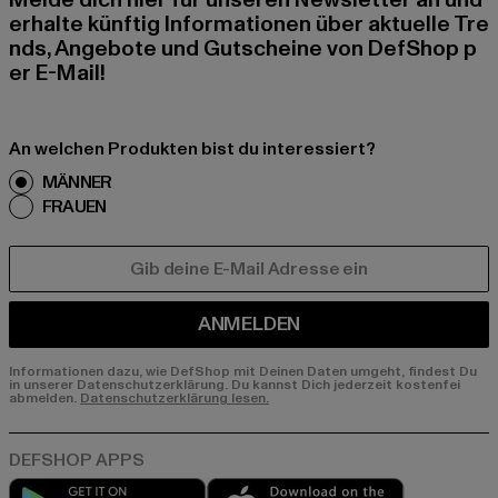
Melde dich hier für unseren Newsletter an und
erhalte künftig Informationen über aktuelle Tre
nds, Angebote und Gutscheine von DefShop p
er E-Mail!
An welchen Produkten bist du interessiert?
MÄNNER
FRAUEN
E-MAIL
ANMELDEN
Informationen dazu, wie DefShop mit Deinen Daten umgeht, findest Du
in unserer Datenschutzerklärung. Du kannst Dich jederzeit kostenfei
abmelden.
Datenschutzerklärung lesen.
Play market
App store