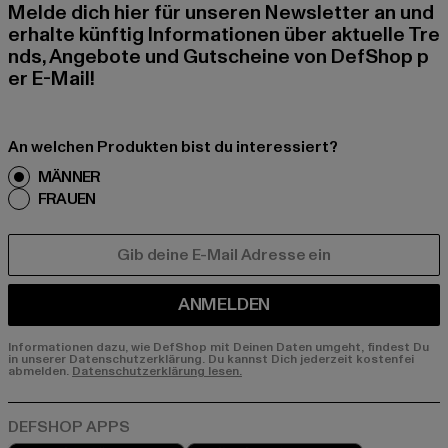
Melde dich hier für unseren Newsletter an und
erhalte künftig Informationen über aktuelle Tre
nds, Angebote und Gutscheine von DefShop p
er E-Mail!
An welchen Produkten bist du interessiert?
MÄNNER
FRAUEN
E-MAIL
ANMELDEN
Informationen dazu, wie DefShop mit Deinen Daten umgeht, findest Du
in unserer Datenschutzerklärung. Du kannst Dich jederzeit kostenfei
abmelden.
Datenschutzerklärung lesen.