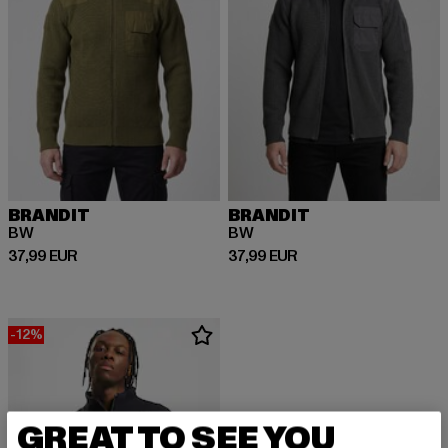
BRANDIT
BRANDIT
BW
BW
Derzeitiger Preis: 37,99 EUR
Derzeitiger Preis: 37,99 EUR
37,99 EUR
37,99 EUR
-12%
GREAT TO SEE YOU