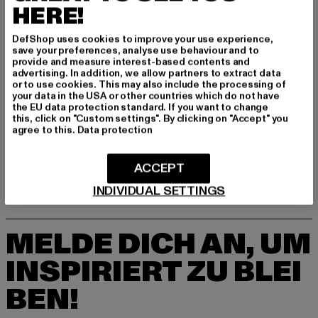
HERE!
DefShop uses cookies to improve your use experience,
save your preferences, analyse use behaviour and to
provide and measure interest-based contents and
advertising. In addition, we allow partners to extract data
or to use cookies. This may also include the processing of
your data in the USA or other countries which do not have
the EU data protection standard. If you want to change
BRANDIT
this, click on "Custom settings". By clicking on "Accept" you
Norweger
agree to this.
Data protection
Derzeitiger Preis: 43,99 EUR
Aktionspreis: 49,99 EUR
43,99 EUR
49,99 EUR
ACCEPT
INDIVIDUAL SETTINGS
MELDE DICH AN, UM
INSPIRIERT ZU BLEI
BEN!