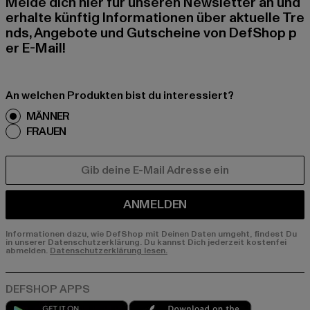
Melde dich hier für unseren Newsletter an und
erhalte künftig Informationen über aktuelle Tre
nds, Angebote und Gutscheine von DefShop p
er E-Mail!
An welchen Produkten bist du interessiert?
MÄNNER
FRAUEN
E-MAIL
ANMELDEN
Informationen dazu, wie DefShop mit Deinen Daten umgeht, findest Du
in unserer Datenschutzerklärung. Du kannst Dich jederzeit kostenfei
abmelden.
Datenschutzerklärung lesen.
Play market
App store