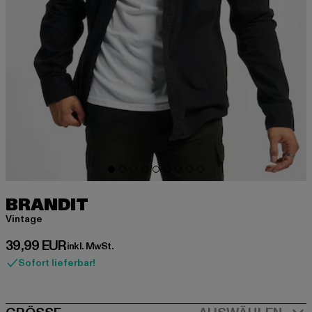
BRANDIT
Vintage
Derzeitiger Preis: 39,99 EUR
39,99 EUR
inkl. MwSt.
Sofort lieferbar!