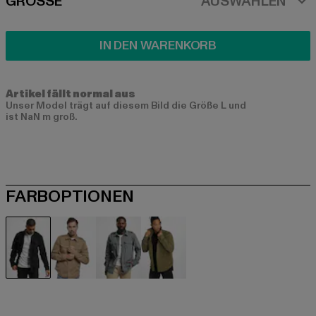
SIZE
GRÖSSE
AUSWÄHLEN
IN DEN WARENKORB
Artikel fällt normal aus
Unser Model trägt auf diesem Bild die Größe L und
ist NaN m groß.
FARBOPTIONEN
schwarz
braun
grau
olive