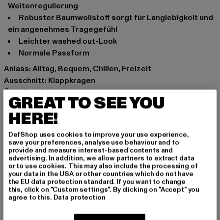
Weitenregulierung
robuster Baumwollstoff sorgt für Langlebigkeit und
ein angenehmes Tragegefühl
leichter washed out-Look
normale Passform
Anlass: Alltag, Bequem, Chillen, Freizeit
Ausschnitt: Klappkragen
Ärmelart: Langarm
GREAT TO SEE YOU
Verschlussarten: Knopfleiste
HERE!
Schnitt: Normal
Marke: Brandit
DefShop uses cookies to improve your use experience,
Kat.: Hemden
save your preferences, analyse use behaviour and to
provide and measure interest-based contents and
Farbe: schwarz
advertising. In addition, we allow partners to extract data
Hersteller Farbe: black
or to use cookies. This may also include the processing of
your data in the USA or other countries which do not have
Materialzusammensetzung: 100% Baumwolle
the EU data protection standard. If you want to change
Art.Nr: BD9373-00007
this, click on "Custom settings". By clicking on "Accept" you
agree to this.
Data protection
Hersteller: Brandit Textil GmbH |
info@brandit-wear.com