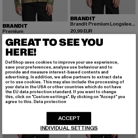
BRANDIT
Brandit Premium Longsleeve Shirt
BRANDIT
Derzeitiger Preis: 20,99 EUR
20,99 EUR
Premium
Derzeitiger Preis: 20,89 EUR
20,89 EUR
GREAT TO SEE YOU
HERE!
DefShop uses cookies to improve your use experience,
save your preferences, analyse use behaviour and to
provide and measure interest-based contents and
advertising. In addition, we allow partners to extract data
or to use cookies. This may also include the processing of
your data in the USA or other countries which do not have
the EU data protection standard. If you want to change
this, click on "Custom settings". By clicking on "Accept" you
agree to this.
Data protection
ACCEPT
INDIVIDUAL SETTINGS