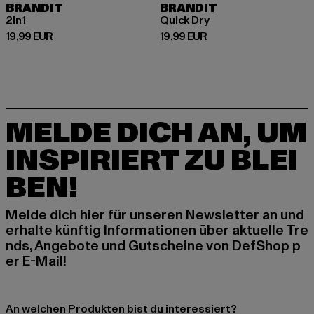
BRANDIT
BRANDIT
2in1
Quick Dry
Derzeitiger Preis: 19,99 EUR
Derzeitiger Preis: 19,99 EUR
19,99 EUR
19,99 EUR
MELDE DICH AN, UM
INSPIRIERT ZU BLEI
BEN!
Melde dich hier für unseren Newsletter an und
erhalte künftig Informationen über aktuelle Tre
nds, Angebote und Gutscheine von DefShop p
er E-Mail!
An welchen Produkten bist du interessiert?