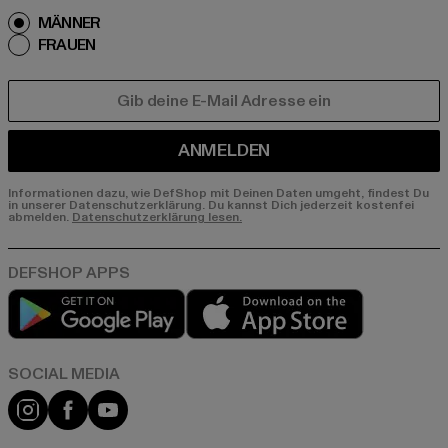
MÄNNER
FRAUEN
E-MAIL
ANMELDEN
Informationen dazu, wie DefShop mit Deinen Daten umgeht, findest Du
in unserer Datenschutzerklärung. Du kannst Dich jederzeit kostenfei
abmelden.
Datenschutzerklärung lesen.
Play market
App store
Instagram
Facebook
YouTube