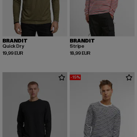
BRANDIT
BRANDIT
Quick Dry
Stripe
Derzeitiger Preis: 19,99 EUR
Derzeitiger Preis: 18,99 EUR
19,99 EUR
18,99 EUR
-15%