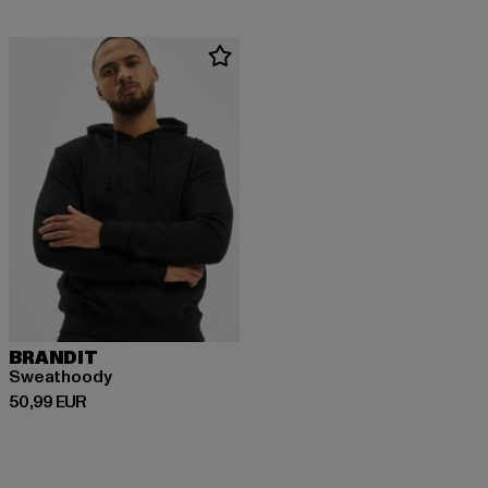
BRANDIT
Sweathoody
Derzeitiger Preis: 50,99 EUR
50,99 EUR