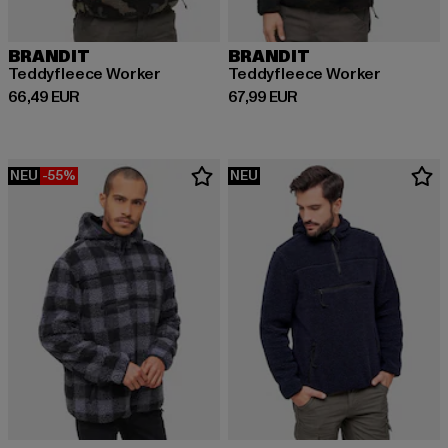
BRANDIT
BRANDIT
Teddyfleece Worker
Teddyfleece Worker
Derzeitiger Preis: 66,49 EUR
Derzeitiger Preis: 67,99 EUR
66,49 EUR
67,99 EUR
NEU
-55%
NEU