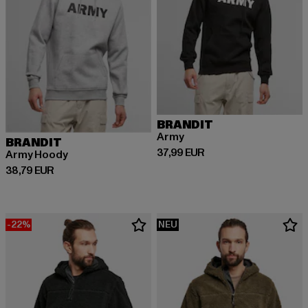
BRANDIT
Army
BRANDIT
Derzeitiger Preis: 37,99 EUR
37,99 EUR
Army Hoody
Derzeitiger Preis: 38,79 EUR
38,79 EUR
-22%
NEU