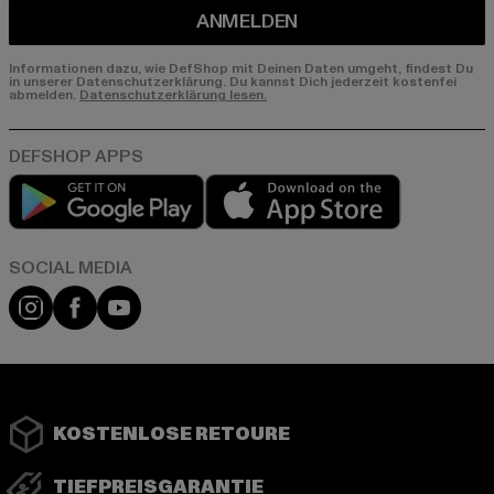
ANMELDEN
Informationen dazu, wie DefShop mit Deinen Daten umgeht, findest Du
in unserer Datenschutzerklärung. Du kannst Dich jederzeit kostenfei
abmelden.
Datenschutzerklärung lesen.
Play market
App store
Instagram
Facebook
YouTube
KOSTENLOSE RETOURE
TIEFPREISGARANTIE