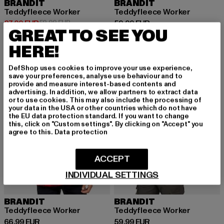
BRANDIT
BRANDIT
Teddyfleece Worker
Teddyfleece Worker
Derzeitiger Preis: 27,00 EUR
Aktionspreis: 59,99 EUR
Derzeitiger Preis: 59,99 EUR
27,00 EUR
59,99 EUR
59,99 EUR
GREAT TO SEE YOU
HERE!
DefShop uses cookies to improve your use experience,
save your preferences, analyse use behaviour and to
provide and measure interest-based contents and
advertising. In addition, we allow partners to extract data
or to use cookies. This may also include the processing of
your data in the USA or other countries which do not have
the EU data protection standard. If you want to change
this, click on "Custom settings". By clicking on "Accept" you
agree to this.
Data protection
ACCEPT
INDIVIDUAL SETTINGS
BRANDIT
BRANDIT
Teddyfleece Worker
Teddyfleece Worker
Derzeitiger Preis: 66,99 EUR
Derzeitiger Preis: 59,99 EUR
66,99 EUR
59,99 EUR