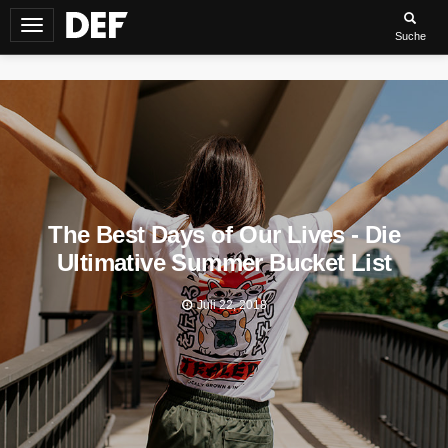
Navigation
Suche
umschalten
The Best Days of Our Lives - Die
Ultimative Summer Bucket List
Juli 22, 2018