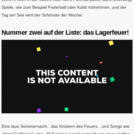
Spiele, wie zum Beispiel Federball oder Kubb mitnehmen, und der
Tag am See wird der Schönste der Woche!
Nummer zwei auf der Liste: das Lagerfeuer!
Eine laue Sommernacht…das Knistern des Feuers…und Songs wie