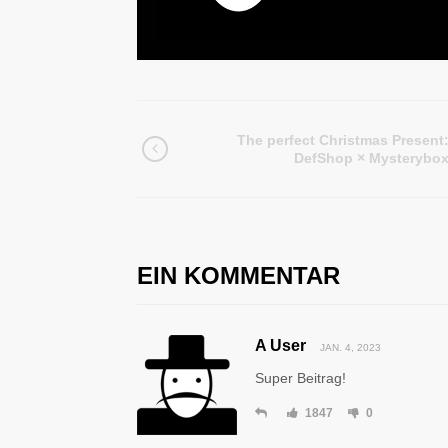
The perfect Christmas Present
DefShop × Mysterybo
EIN KOMMENTAR
A User
JAN. 4, 2023
Super Beitrag!
1847
0