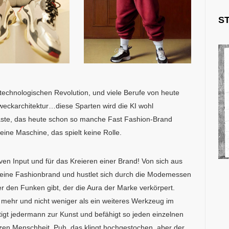
S
technologischen Revolution, und viele Berufe von heute
Zweckarchitektur…diese Sparten wird die KI wohl
te, das heute schon so manche Fast Fashion-Brand
eine Maschine, das spielt keine Rolle.
ven Input und für das Kreieren einer Brand! Von sich aus
t eine Fashionbrand und hustlet sich durch die Modemessen
r den Funken gibt, der die Aura der Marke verkörpert.
ht mehr und nicht weniger als ein weiteres Werkzeug im
tigt jedermann zur Kunst und befähigt so jeden einzelnen
zen Menschheit. Puh, das klingt hochgestochen, aber der