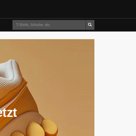
Suche
tzt