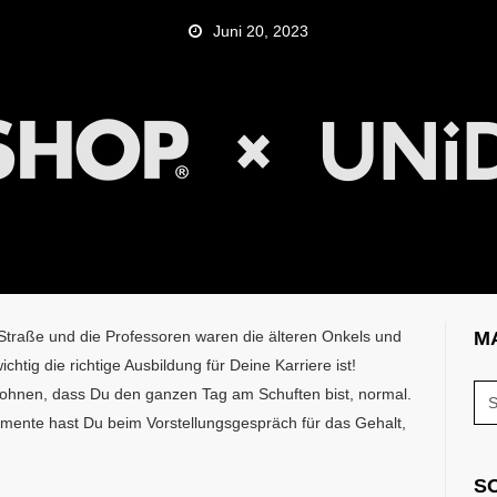
Juni 20, 2023
 Straße und die Professoren waren die älteren Onkels und
M
chtig die richtige Ausbildung für Deine Karriere ist!
ig lohnen, dass Du den ganzen Tag am Schuften bist, normal.
umente hast Du beim Vorstellungsgespräch für das Gehalt,
S