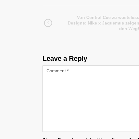
Von Central Cee zu wasteles
Designs: Nike x Jaquemus zeige
den Weg
Leave a Reply