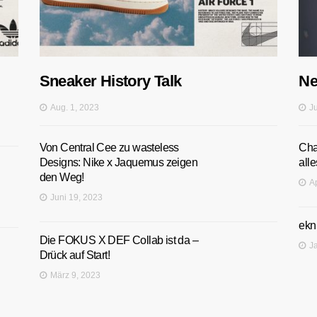
Sneaker History Talk
Ne
Aug. 1, 2023
J
Von Central Cee zu wasteless
Cha
Designs: Nike x Jaquemus zeigen
alle
den Weg!
A
Juni 19, 2023
ekn
Die FOKUS X DEF Collab ist da –
J
Drück auf Start!
März 9, 2023