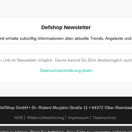
Defshop Newsletter
nd erhalte zukünftig Informationen über aktuelle Trends, Angebote un
en Link im Newsletter möglich. Gerne kannst Du Dich diesbezüglich a
Datenschutzerklärung lesen
DefShop GmbH • Dr.-Robert-Murjahn-Straße 11 • 64372 Ober-Ramstad
AGB
Widerrufsbelehrung
Impressum
Datenschutz
 auf der Seite weitersurfst, stimmst Du der Cookie-Nutzung zu.