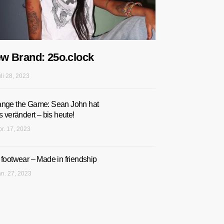
w Brand: 25o.clock
uli 28, 2023
nge the Game: Sean John hat
s verändert – bis heute!
pr. 17, 2023
 footwear – Made in friendship
an. 27, 2023