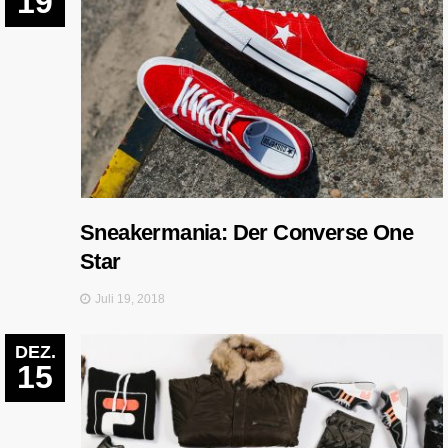
19
Sneakermania: Der Converse One
Star
Juli 19, 2018
DEZ.
15