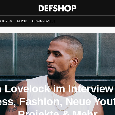
SHOP TV
MUSIK
GEWINNSPIELE
 Lovelock im Interview
ess, Fashion, Neue You
Projekte & Mehr