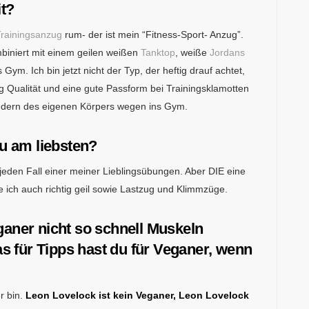
it?
rainingsanzug
rum- der ist mein “Fitness-Sport- Anzug”.
mbiniert mit einem geilen weißen
Tanktop
, weiße
Jordans
Gym. Ich bin jetzt nicht der Typ, der heftig drauf achtet,
g Qualität und eine gute Passform bei Trainingsklamotten
sondern des eigenen Körpers wegen ins Gym.
u am liebsten?
jeden Fall einer meiner Lieblingsübungen. Aber DIE eine
e ich auch richtig geil sowie Lastzug und Klimmzüge.
ganer nicht so schnell Muskeln
 für Tipps hast du für Veganer, wenn
r bin.
Leon Lovelock ist kein Veganer, Leon Lovelock