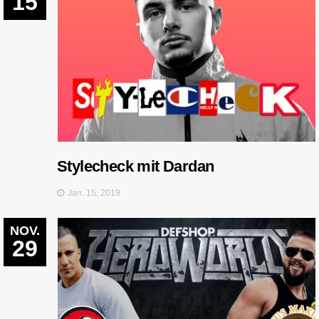
15
Stylecheck mit Dardan
Jan. 15, 2019
NOV.
29