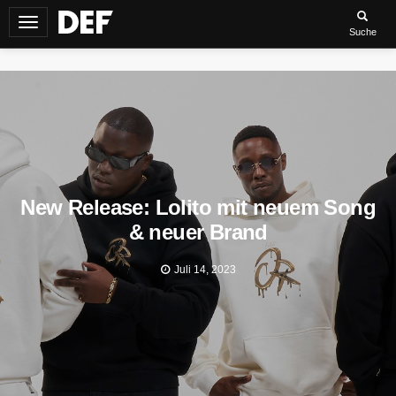
Navigation
Suche
umschalten
New Release: Lolito mit neuem Song
& neuer Brand
Juli 14, 2023