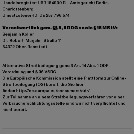
Handelsregister: HRB 164900 B – Amtsgericht Berlin-
Charlottenburg
Umsatzsteuer-ID: DE 257 796 574
Verantwortlich gem. §§ 5, 6 DDG sowie § 18 MStV:
Benjamin Koller
Dr.-Robert-Murjahn-Straße 11
64372 Ober-Ramstadt
Alternative Streitbeilegung gemäß Art. 14 Abs. 1 ODR-
Verordnung und § 36 VSBG
Die Europäische Kommission stellt eine Plattform zur Online-
Streitbeilegung (OS) bereit, die Sie hier
finden
http://ec.europa.eu/consumers/odr/
.
Zur Teilnahme an einem Streitbeilegungsverfahren vor einer
Verbraucherschlichtungsstelle sind wir nicht verpflichtet und
nicht bereit.