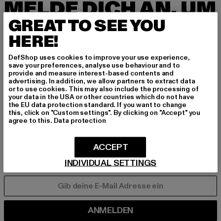
MELDE DICH AN, UM
INSPIRIERT ZU BLEI
GREAT TO SEE YOU
HERE!
BEN!
DefShop uses cookies to improve your use experience,
Melde dich hier für unseren Newsletter an und
save your preferences, analyse use behaviour and to
provide and measure interest-based contents and
erhalte künftig Informationen über aktuelle Tre
advertising. In addition, we allow partners to extract data
nds, Angebote und Gutscheine von DefShop p
or to use cookies. This may also include the processing of
your data in the USA or other countries which do not have
er E-Mail!
the EU data protection standard. If you want to change
this, click on "Custom settings". By clicking on "Accept" you
agree to this.
Data protection
An welchen Produkten bist du interessiert?
ACCEPT
MÄNNER
FRAUEN
INDIVIDUAL SETTINGS
E-MAIL
ANMELDEN