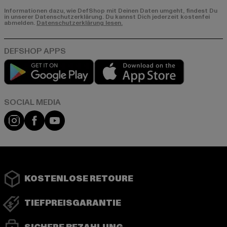
Informationen dazu, wie DefShop mit Deinen Daten umgeht, findest Du
in unserer Datenschutzerklärung. Du kannst Dich jederzeit kostenfei
abmelden.
Datenschutzerklärung lesen.
Play market
App store
Instagram
Facebook
YouTube
KOSTENLOSE RETOURE
TIEFPREISGARANTIE