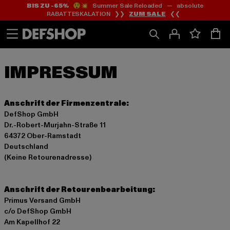
BIS ZU -65%
😲💥 Summer Sale Reloaded — absolute
Zum
Zum
RABATTESKALATION ❯❯
ZUM SALE
❮❮
Inhalt
Fußzeile
springen
springen
Anschrift der Firmenzentrale:
DefShop GmbH
Dr.-Robert-Murjahn-Straße 11
64372 Ober-Ramstadt
Deutschland
(Keine Retourenadresse)
Anschrift der Retourenbearbeitung:
Primus Versand GmbH
c/o DefShop GmbH
Am Kapellhof 22