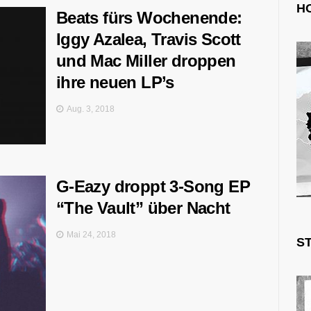
H
Beats fürs Wochenende:
Iggy Azalea, Travis Scott
und Mac Miller droppen
ihre neuen LP’s
Aug. 3, 2018
G-Eazy droppt 3-Song EP
“The Vault” über Nacht
Mai 24, 2018
S