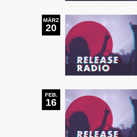
MÄRZ
20
FEB.
16