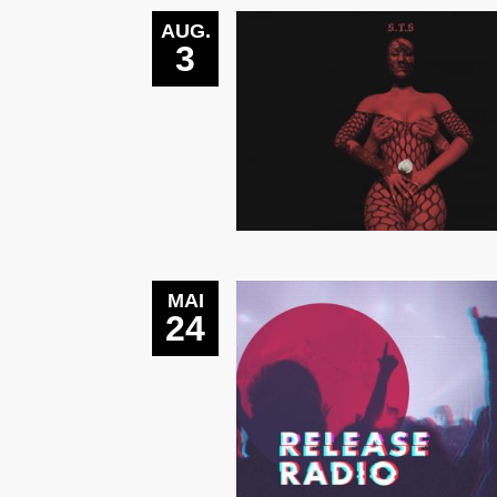
AUG.
3
MAI
24