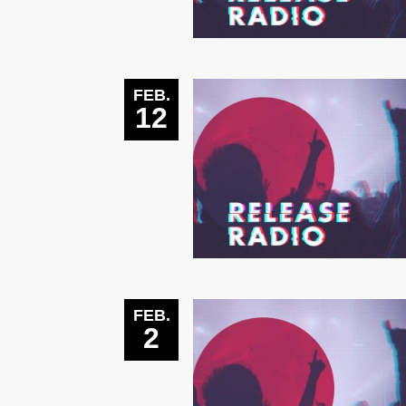
FEB.
12
FEB.
2