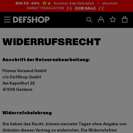
BIS ZU -65%
😲💥 Summer Sale Reloaded — absolute
Zum
Zum
RABATTESKALATION ❯❯
ZUM SALE
❮❮
Inhalt
Fußzeile
springen
springen
Anschrift der Retourenbearbeitung:
Primus Versand GmbH
c/o DefShop GmbH
Am Kapellhof 22
47608 Geldern
Widerrufsbelehrung
Sie haben das Recht, binnen vierzehn Tagen ohne Angabe von
Gründen diesen Vertrag zu widerrufen. Die Widerrufsfrist