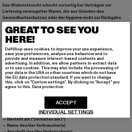
Das Widerrufsrecht erlischt vorzeitig bei Verträgen zur
Lieferung versiegelter Waren, die aus Gründen des
Gesundheitsschutzes oder der Hygiene nicht zur Rückgabe
geeignet sind, wenn ihre Versiegelung nach der Lieferung
GREAT TO SEE YOU
entfernt wurde.
HERE!
DefShop uses cookies to improve your use experience,
save your preferences, analyse use behaviour and to
MUSTER-WIDERRUFSFORMULAR
provide and measure interest-based contents and
advertising. In addition, we allow partners to extract data
or to use cookies. This may also include the processing of
(Wenn Sie den Vertrag widerrufen wollen, dann füllen Sie bitte
your data in the USA or other countries which do not have
dieses Formular aus und senden Sie es zurück)
the EU data protection standard. If you want to change
this, click on "Custom settings". By clicking on "Accept" you
agree to this.
Data protection
An DefShop Gmbh, Dr.-Robert-Murjahn-Straße 11, 64372 Ober-
Ramstadt oder an info@def-shop.com
Hiermit widerrufe(n) ich/wir (*) den von mir/uns (*)
ACCEPT
abgeschlossenen Vertrag über den Kauf der folgenden Waren
INDIVIDUAL SETTINGS
(*)/
— Bestellt am (*)/erhalten am (*)
— Name des/der Verbraucher(s)
— Anschrift des/der Verbraucher(s)