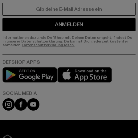
E-MAIL
ANMELDEN
Informationen dazu, wie DefShop mit Deinen Daten umgeht, findest Du
in unserer Datenschutzerklärung. Du kannst Dich jederzeit kostenfei
abmelden.
Datenschutzerklärung lesen.
Play market
App store
Instagram
Facebook
YouTube