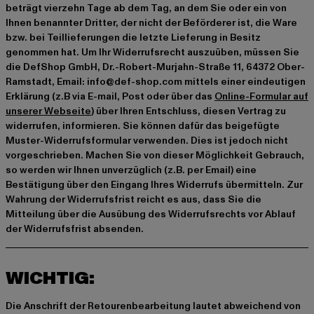
beträgt vierzehn Tage ab dem Tag, an dem Sie oder ein von
Ihnen benannter Dritter, der nicht der Beförderer ist, die Ware
bzw. bei Teillieferungen die letzte Lieferung in Besitz
genommen hat. Um Ihr Widerrufsrecht auszuüben, müssen Sie
die DefShop GmbH, Dr.-Robert-Murjahn-Straße 11, 64372 Ober-
Ramstadt, Email: info@def-shop.com mittels einer eindeutigen
Erklärung (z.B via E-mail, Post oder über das
Online-Formular auf
unserer Webseite
) über Ihren Entschluss, diesen Vertrag zu
widerrufen, informieren. Sie können dafür das beigefügte
Muster-Widerrufsformular verwenden. Dies ist jedoch nicht
vorgeschrieben. Machen Sie von dieser Möglichkeit Gebrauch,
so werden wir Ihnen unverzüglich (z.B. per Email) eine
Bestätigung über den Eingang Ihres Widerrufs übermitteln. Zur
Wahrung der Widerrufsfrist reicht es aus, dass Sie die
Mitteilung über die Ausübung des Widerrufsrechts vor Ablauf
der Widerrufsfrist absenden.
WICHTIG:
Die Anschrift der Retourenbearbeitung lautet abweichend von