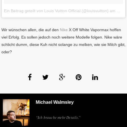
Ein Beitrag geteilt von Louis Vuitton Official (@louisvuitton)
am
Mär 2
Wir wünschen allen, die auf den
Nike
X Off White Vapormax hoffen
viel Erfolg. Es sollen jedoch noch weitere Modelle folgen. Nike wäre
schlicht dumm, diese Kuh nicht solange zu melken, wie sie Milch gibt,
oder?
Michael Walmsley
“Ich brauche mehr Details.”