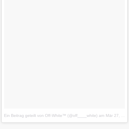
Ein Beitrag geteilt von Off-White™ (@off____white)
am
Mär 27, 2018 um 7:21 PDT