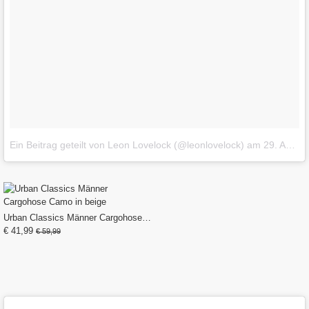
Ein Beitrag geteilt von Leon Lovelock (@leonlovelock)
am
29. Aug 2017 um 7:13 Uhr
Urban Classics Männer Cargohose Camo in beige
€ 41,99
€ 59,99