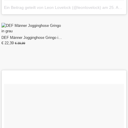
Ein Beitrag geteilt von Leon Lovelock (@leonlovelock)
am
25. Aug 2017 um 4:04 Uhr
DEF Männer Jogginghose Gringo in grau
€ 22,39
€ 39,99