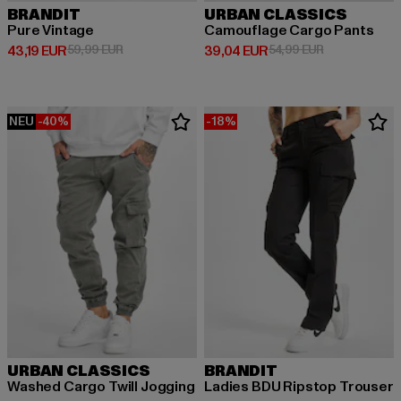
BRANDIT
URBAN CLASSICS
Pure Vintage
Camouflage Cargo Pants
Derzeitiger Preis: 43,19 EUR
Aktionspreis: 59,99 EUR
Derzeitiger Preis: 39,04 EUR
Aktionspreis:
43,19 EUR
59,99 EUR
39,04 EUR
54,99 EUR
NEU
-40%
-18%
URBAN CLASSICS
BRANDIT
Washed Cargo Twill Jogging
Ladies BDU Ripstop Trouser