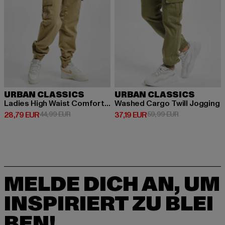
URBAN CLASSICS
URBAN CLASSICS
Ladies High Waist Comfort Jogging
Washed Cargo Twill Jogging
Derzeitiger Preis: 28,79 EUR
Aktionspreis: 44,99 EUR
Derzeitiger Preis: 37,19 EUR
Aktionspreis: 
28,79 EUR
44,99 EUR
37,19 EUR
59,99 EUR
MELDE DICH AN, UM
INSPIRIERT ZU BLEI
BEN!