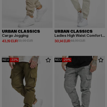
URBAN CLASSICS
URBAN CLASSICS
Cargo Jogging
Ladies High Waist Comfort Jogging
Derzeitiger Preis: 43,19 EUR
Aktionspreis: 59,99 EUR
Derzeitiger Preis: 30,14 EUR
Aktionspreis: 
43,19 EUR
59,99 EUR
30,14 EUR
44,99 EUR
NEU
-33%
NEU
-29%