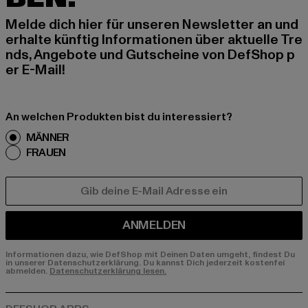
Melde dich hier für unseren Newsletter an und
erhalte künftig Informationen über aktuelle Tre
nds, Angebote und Gutscheine von DefShop p
er E-Mail!
An welchen Produkten bist du interessiert?
MÄNNER
FRAUEN
E-MAIL
ANMELDEN
Informationen dazu, wie DefShop mit Deinen Daten umgeht, findest Du
in unserer Datenschutzerklärung. Du kannst Dich jederzeit kostenfei
abmelden.
Datenschutzerklärung lesen.