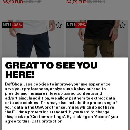
Derzeitiger Preis: 35,99 EUR
Aktionspreis: 59,99 EUR
Derzeitiger Preis: 32,79 EUR
Aktionspreis:
35,99 EUR
59,99 EUR
32,79 EUR
39,99 EUR
NEU
-35%
NEU
-25%
GREAT TO SEE YOU
HERE!
DefShop uses cookies to improve your use experience,
save your preferences, analyse use behaviour and to
provide and measure interest-based contents and
advertising. In addition, we allow partners to extract data
or to use cookies. This may also include the processing of
URBAN CLASSICS
URBAN CLASSICS
your data in the USA or other countries which do not have
Cargo
Cargo
the EU data protection standard. If you want to change
this, click on "Custom settings". By clicking on "Accept" you
Derzeitiger Preis: 38,99 EUR
Aktionspreis: 59,99 EUR
Derzeitiger Preis: 44,99 EUR
Aktionspreis:
38,99 EUR
59,99 EUR
44,99 EUR
59,99 EUR
agree to this.
Data protection