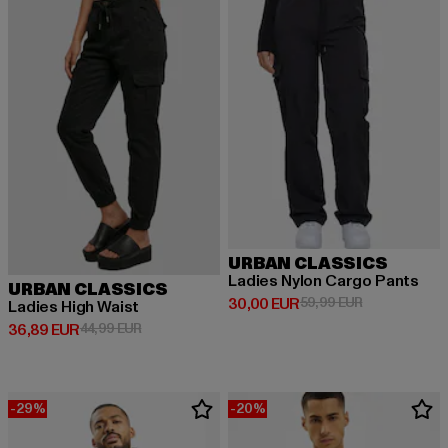
URBAN CLASSICS
Ladies Nylon Cargo Pants
URBAN CLASSICS
Derzeitiger Preis: 30,00 EUR
Aktionspreis:
30,00 EUR
59,99 EUR
Ladies High Waist
Derzeitiger Preis: 36,89 EUR
Aktionspreis: 44,99 EUR
36,89 EUR
44,99 EUR
-29%
-20%