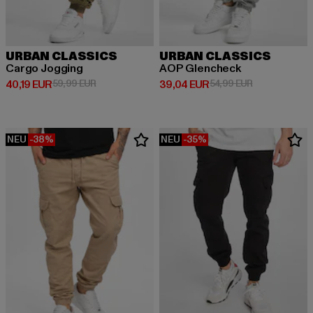
URBAN CLASSICS
URBAN CLASSICS
Cargo Jogging
AOP Glencheck
Derzeitiger Preis: 40,19 EUR
Aktionspreis: 59,99 EUR
Derzeitiger Preis: 39,04 EUR
Aktionspreis:
40,19 EUR
59,99 EUR
39,04 EUR
54,99 EUR
NEU
-38%
NEU
-35%