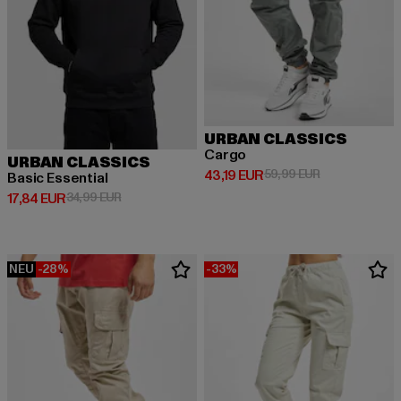
URBAN CLASSICS
Cargo
URBAN CLASSICS
Derzeitiger Preis: 43,19 EUR
Aktionspreis: 
43,19 EUR
59,99 EUR
Basic Essential
Derzeitiger Preis: 17,84 EUR
Aktionspreis: 34,99 EUR
17,84 EUR
34,99 EUR
NEU
-28%
-33%