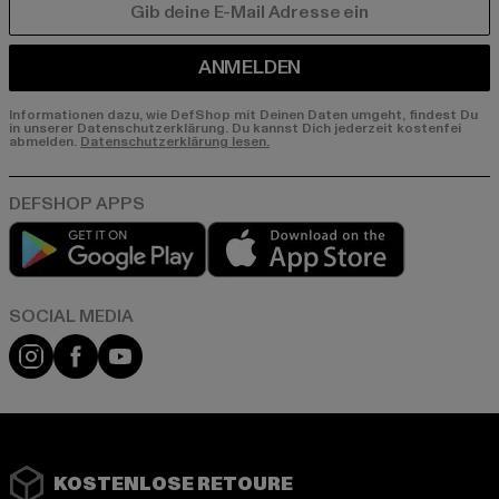
E-MAIL
ANMELDEN
Informationen dazu, wie DefShop mit Deinen Daten umgeht, findest Du
in unserer Datenschutzerklärung. Du kannst Dich jederzeit kostenfei
abmelden.
Datenschutzerklärung lesen.
Play market
App store
Instagram
Facebook
YouTube
KOSTENLOSE RETOURE