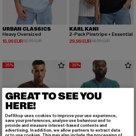
URBAN CLASSICS
KARL KANI
Heavy Oversized
2-Pack Pinstripe + Essential
Derzeitiger Preis: 15,99 EUR
Aktionspreis: 22,99 EUR
Derzeitiger Preis: 29,99 EUR
Aktionspreis:
15,99 EUR
22,99 EUR
29,99 EUR
54,99 EUR
-35%
-35%
GREAT TO SEE YOU
HERE!
DefShop uses cookies to improve your use experience,
save your preferences, analyse use behaviour and to
provide and measure interest-based contents and
advertising. In addition, we allow partners to extract data
or to use cookies. This may also include the processing of