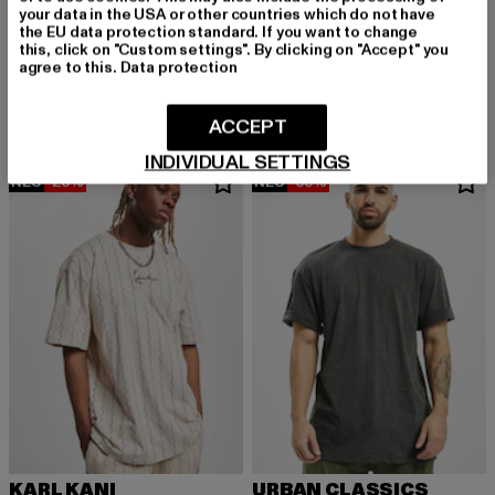
your data in the USA or other countries which do not have
the EU data protection standard. If you want to change
URBAN CLASSICS
URBAN CLASSICS
this, click on "Custom settings". By clicking on "Accept" you
agree to this.
Data protection
Tall Tee
Tall
Derzeitiger Preis: 12,99 EUR
Aktionspreis: 19,99 EUR
Derzeitiger Preis: 12,99 EUR
Aktionspreis: 
12,99 EUR
19,99 EUR
12,99 EUR
19,99 EUR
ACCEPT
INDIVIDUAL SETTINGS
NEU
-23%
NEU
-35%
KARL KANI
URBAN CLASSICS