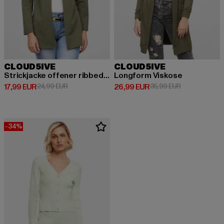
CLOUD5IVE
CLOUD5IVE
Strickjacke offener ribbed Cardigan
Longform Viskose
Derzeitiger Preis: 17,99 EUR
Aktionspreis: 24,99 EUR
Derzeitiger Preis: 26,99 EUR
Aktionspreis:
17,99 EUR
24,99 EUR
26,99 EUR
35,99 EUR
-34%