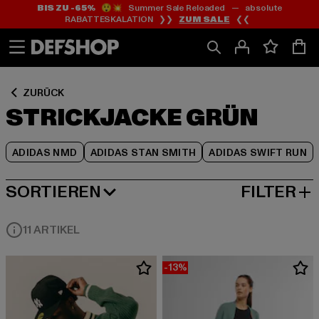
BIS ZU -65%
😲💥 Summer Sale Reloaded — absolute
Zum
Zum
Zum
RABATTESKALATION ❯❯
ZUM SALE
❮❮
Inhalt
Fußzeile
Produktraster
springen
springen
springen
ZURÜCK
STRICKJACKE GRÜN
ADIDAS NMD
ADIDAS STAN SMITH
ADIDAS SWIFT RUN
SORTIEREN
FILTER
BELIEBTESTE
11 ARTIKEL
-13%