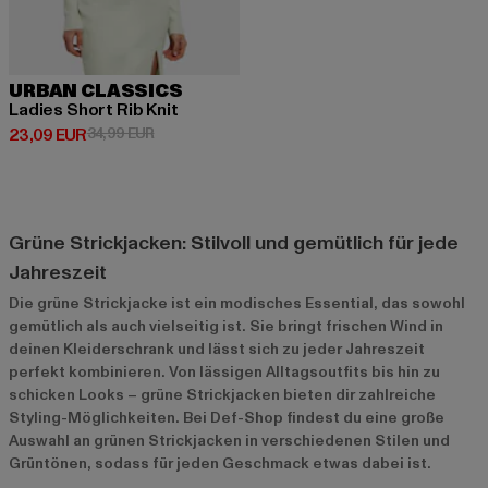
URBAN CLASSICS
Ladies Short Rib Knit
Derzeitiger Preis: 23,09 EUR
Aktionspreis: 34,99 EUR
23,09 EUR
34,99 EUR
Grüne Strickjacken: Stilvoll und gemütlich für jede
Jahreszeit
Die grüne Strickjacke ist ein modisches Essential, das sowohl
gemütlich als auch vielseitig ist. Sie bringt frischen Wind in
deinen Kleiderschrank und lässt sich zu jeder Jahreszeit
perfekt kombinieren. Von lässigen Alltagsoutfits bis hin zu
schicken Looks – grüne Strickjacken bieten dir zahlreiche
Styling-Möglichkeiten. Bei Def-Shop findest du eine große
Auswahl an grünen Strickjacken in verschiedenen Stilen und
Grüntönen, sodass für jeden Geschmack etwas dabei ist.