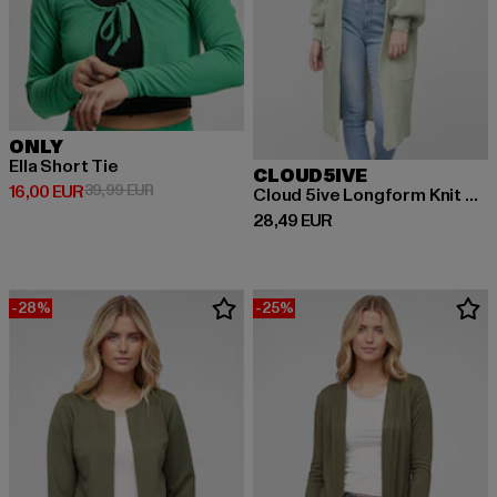
ONLY
Ella Short Tie
CLOUD5IVE
Derzeitiger Preis: 16,00 EUR
Aktionspreis: 39,99 EUR
16,00 EUR
39,99 EUR
Cloud 5ive Longform Knit Cardigan with 2-Pockets
Derzeitiger Preis: 28,49 EUR
28,49 EUR
-28%
-25%