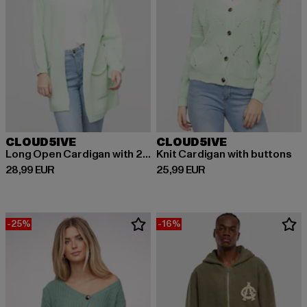
CLOUD5IVE
CLOUD5IVE
Long Open Cardigan with 2 Pockets
Knit Cardigan with buttons
Derzeitiger Preis: 28,99 EUR
Derzeitiger Preis: 25,99 EUR
28,99 EUR
25,99 EUR
-25%
-16%