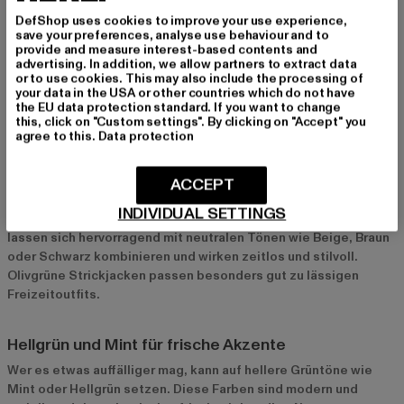
Grün ist eine Farbe, die Frische und Natürlichkeit symbolisiert.
DefShop uses cookies to improve your use experience,
Sie wirkt beruhigend und belebt gleichzeitig. Eine grüne
save your preferences, analyse use behaviour and to
Strickjacke bringt diese positiven Eigenschaften in deinen
provide and measure interest-based contents and
Look und sorgt für eine frische Note, die deinen Stil auflockert.
advertising. In addition, we allow partners to extract data
Gerade in natürlichen Tönen wie Oliv oder Waldgrün strahlt die
or to use cookies. This may also include the processing of
your data in the USA or other countries which do not have
Farbe Ruhe und Harmonie aus.
the EU data protection standard. If you want to change
this, click on "Custom settings". By clicking on "Accept" you
agree to this.
Data protection
Beliebte Grüntöne und Strickjacken-Stile
Olivgrün und Waldgrün für natürliche Looks
ACCEPT
Olivgrün und Waldgrün sind klassische Farbtöne, die sich
INDIVIDUAL SETTINGS
perfekt für naturverbundene Looks eignen. Diese Farben
lassen sich hervorragend mit neutralen Tönen wie Beige, Braun
oder Schwarz kombinieren und wirken zeitlos und stilvoll.
Olivgrüne Strickjacken passen besonders gut zu lässigen
Freizeitoutfits.
Hellgrün und Mint für frische Akzente
Wer es etwas auffälliger mag, kann auf hellere Grüntöne wie
Mint oder Hellgrün setzen. Diese Farben sind modern und