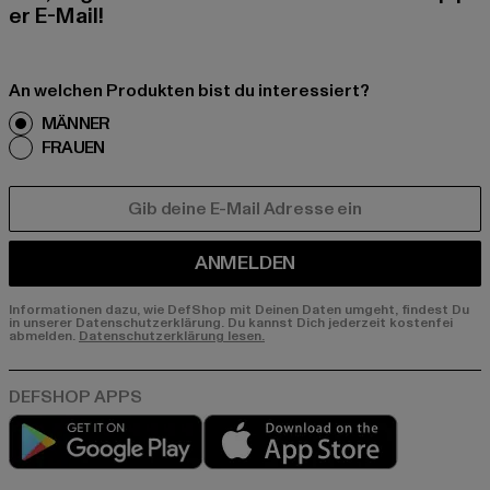
er E-Mail!
An welchen Produkten bist du interessiert?
MÄNNER
FRAUEN
E-MAIL
ANMELDEN
Informationen dazu, wie DefShop mit Deinen Daten umgeht, findest Du
in unserer Datenschutzerklärung. Du kannst Dich jederzeit kostenfei
abmelden.
Datenschutzerklärung lesen.
Play market
App store