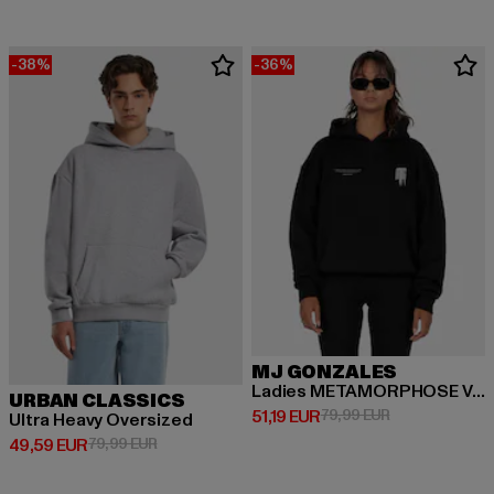
-38%
-36%
MJ GONZALES
Ladies METAMORPHOSE V.2 Heavy Oversized
URBAN CLASSICS
Derzeitiger Preis: 51,19 EUR
Aktionspreis: 
51,19 EUR
79,99 EUR
Ultra Heavy Oversized
Derzeitiger Preis: 49,59 EUR
Aktionspreis: 79,99 EUR
49,59 EUR
79,99 EUR