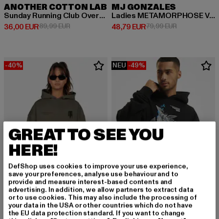
ANOTHER COTTON LAB
MJ GONZALES
Sunday Running Club Oversized
Ladies METAMORPHOSE V.2 x Heavy Oversized
Derzeitiger Preis: 36,00 EUR
Aktionspreis: 89,99 EUR
Derzeitiger Preis: 48,79 EUR
Aktionspreis:
36,00 EUR
89,99 EUR
48,79 EUR
79,99 EUR
-40%
NEU
-49%
GREAT TO SEE YOU
HERE!
DefShop uses cookies to improve your use experience,
save your preferences, analyse use behaviour and to
provide and measure interest-based contents and
advertising. In addition, we allow partners to extract data
or to use cookies. This may also include the processing of
MJ GONZALES
MJ GONZALES
your data in the USA or other countries which do not have
Ladies METAMORPHOSE V.2 x Heavy Oversized
Heavy Oversized Essentials V.4 ''Saint V.1''
the EU data protection standard. If you want to change